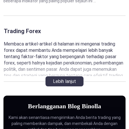
beberapa indikator yang paling populer sejauh ini ...
Trading Forex
Membaca artikel-artikel di halaman ini mengenai trading
forex dapat membantu Anda mempelajari lebih banyak
tentang faktor-faktor yang berpengaruh terhadap pasar
forex, seperti halnya kejadian perekonomian, perkembangan
politik, dan sentimen pasar. Anda dapat juga menemukan
tips dan strategi yang berguna tentang cara efektif trading
Lebih lanjut
forex, seperti halnya bagaimana menggunakan analisis
teknikal, alat gambar, indikator, dan sebagainya. Dengan
membaca artikel-artikel ini, Anda akan mendapatkan
wawasan dan pengetahuan yang bernilai yang dapat
Berlangganan Blog Binolla
meningkatkan kinerja dan hasil trading Anda.
Kami akan senantiasa mengirimkan Anda berita trading yang
Dengan menelusuri artikel-artikel di halaman ini, Anda akan
paling memberikan dampak, dan membekali Anda dengan
dapat menemukan subjek-subjek sebagai berikut: