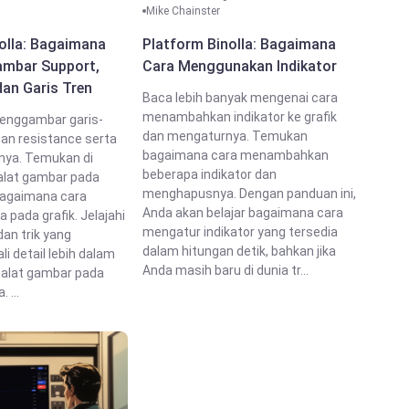
Mike Chainster
olla: Bagaimana
Platform Binolla: Bagaimana
mbar Support,
Cara Menggunakan Indikator
dan Garis Tren
Baca lebih banyak mengenai cara
menambahkan indikator ke grafik
menggambar garis-
dan mengaturnya. Temukan
dan resistance serta
bagaimana cara menambahkan
ya. Temukan di
beberapa indikator dan
lat gambar pada
menghapusnya. Dengan panduan ini,
bagaimana cara
Anda akan belajar bagaimana cara
pada grafik. Jelajahi
mengatur indikator yang tersedia
dan trik yang
dalam hitungan detik, bahkan jika
i detail lebih dalam
Anda masih baru di dunia tr...
-alat gambar pada
 ...