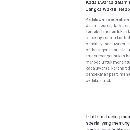
Kadaluwarsa dalam 
Jangka Waktu Tetap
Kadaluwarsa adalah sa
dalam opsi digital karen
tersebut menentukan 
persisnya suatu kontra
berakhir/kadaluwarsa 
perhitungan akan dilaku
trader menggunakan b
metode untuk menent
kadaluwarsa, karena ti
pendekatan pasti men
berlaku untuk...
Platform trading mer
spesial yang memungk
trading Binolla. Pan