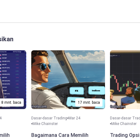
sikan
8 mnt. baca
17 mnt. baca
4
Dasar-dasar Trading
Mar 24
Dasar-dasar Tra
Mike Chainster
Mike Chainster
ilih
Bagaimana Cara Memilih
Trading Opsi