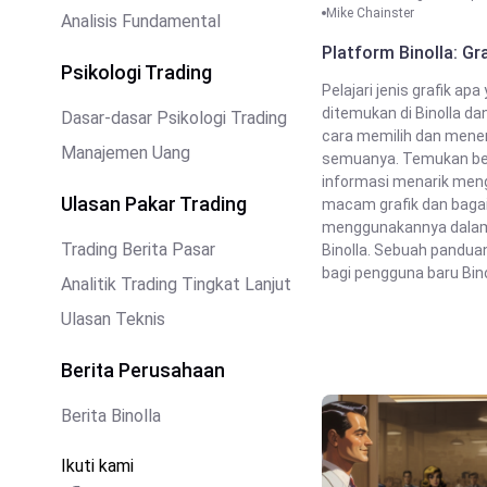
Mike Chainster
Analisis Fundamental
Platform Binolla: Gra
Psikologi Trading
Pelajari jenis grafik ap
ditemukan di Binolla d
Dasar-dasar Psikologi Trading
cara memilih dan mene
Manajemen Uang
semuanya. Temukan b
informasi menarik meng
Ulasan Pakar Trading
macam grafik dan baga
menggunakannya dalam 
Trading Berita Pasar
Binolla. Sebuah pandua
bagi pengguna baru Binoll
Analitik Trading Tingkat Lanjut
Ulasan Teknis
Berita Perusahaan
Berita Binolla
Ikuti kami