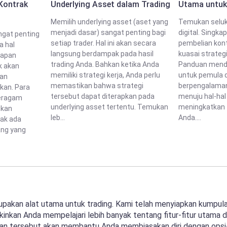
Kontrak
Underlying Asset dalam Trading
Utama untuk
Memilih underlying asset (aset yang
Temukan seluk 
menjadi dasar) sangat penting bagi
digital. Singka
ngat penting
setiap trader. Hal ini akan secara
pembelian kont
a hal
langsung berdampak pada hasil
kuasai strategi
kapan
trading Anda. Bahkan ketika Anda
Panduan mende
k akan
memiliki strategi kerja, Anda perlu
untuk pemula 
dan
memastikan bahwa strategi
berpengalaman
kan. Para
tersebut dapat diterapkan pada
menuju hal-hal
eragam
underlying asset tertentu. Temukan
meningkatkan t
ukan
leb...
Anda....
dak ada
ang yang
upakan alat utama untuk trading. Kami telah menyiapkan kumpul
inkan Anda mempelajari lebih banyak tentang fitur-fitur utama 
duan tersebut akan membantu Anda membiasakan diri dengan opsi