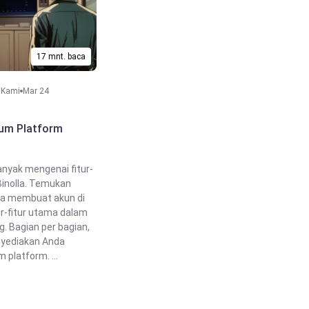
17 mnt. baca
 Kami
Mar 24
um Platform
banyak mengenai fitur-
 Binolla. Temukan
a membuat akun di
tur-fitur utama dalam
g. Bagian per bagian,
yediakan Anda
platform. ...