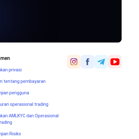
erihal beragam
 khusus yang
rt
dan
n rumit dan
kan panduan
da akan
umen
akan privasi
an tentang pembayaran
njian pengguna
uran operasional trading
akan AMLKYC dan Operasional
rading
njian Risiko