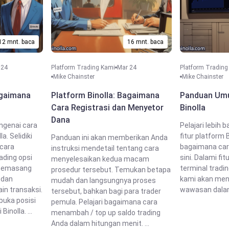
12 mnt. baca
16 mnt. baca
 24
Platform Trading Kami
Mar 24
Platform Trading
Mike Chainster
Mike Chainster
agaimana
Platform Binolla: Bagaimana
Panduan Um
Cara Registrasi dan Menyetor
Binolla
Dana
ngenai cara
Pelajari lebih 
a. Selidiki
fitur platform
Panduan ini akan memberikan Anda
 cara
bagaimana car
instruksi mendetail tentang cara
ading opsi
sini. Dalami fi
menyelesaikan kedua macam
 memasang
terminal tradin
prosedur tersebut. Temukan betapa
 dan
kami akan men
mudah dan langsungnya proses
in transaksi.
wawasan dalam 
tersebut, bahkan bagi para trader
buka posisi
pemula. Pelajari bagaimana cara
inolla. ...
menambah / top up saldo trading
Anda dalam hitungan menit. ...