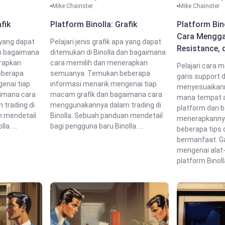
Mike Chainster
Mike Chainster
fik
Platform Binolla: Grafik
Platform Bin
Cara Mengga
a yang dapat
Pelajari jenis grafik apa yang dapat
Resistance, 
an bagaimana
ditemukan di Binolla dan bagaimana
rapkan
cara memilih dan menerapkan
Pelajari cara 
eberapa
semuanya. Temukan beberapa
garis support 
enai tiap
informasi menarik mengenai tiap
menyesuaikann
imana cara
macam grafik dan bagaimana cara
mana tempat a
trading di
menggunakannya dalam trading di
platform dan 
n mendetail
Binolla. Sebuah panduan mendetail
menerapkannya 
a. ...
bagi pengguna baru Binolla. ...
beberapa tips 
bermanfaat. Gal
mengenai alat
platform Binolla.