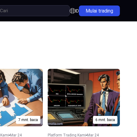
Mulai trading
ID
7 mnt. baca
6 mnt. baca
 Kami
Mar 24
Platform Trading Kami
Mar 24