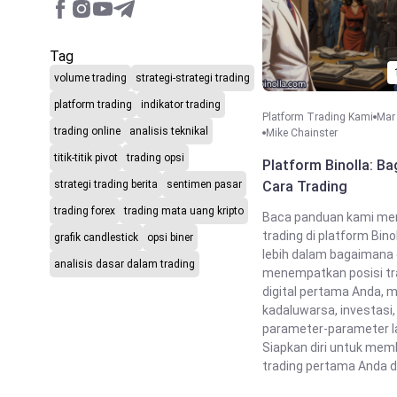
Tag
volume trading
strategi-strategi trading
platform trading
indikator trading
Platform Trading Kami
Mar
trading online
analisis teknikal
Mike Chainster
titik-titik pivot
trading opsi
Platform Binolla: B
strategi trading berita
sentimen pasar
Cara Trading
trading forex
trading mata uang kripto
Baca panduan kami me
trading di platform Binoll
grafik candlestick
opsi biner
lebih dalam bagaimana
analisis dasar dalam trading
menempatkan posisi tr
digital pertama Anda,
kadaluwarsa, investasi,
parameter-parameter la
Siapkan diri untuk mem
trading pertama Anda di B