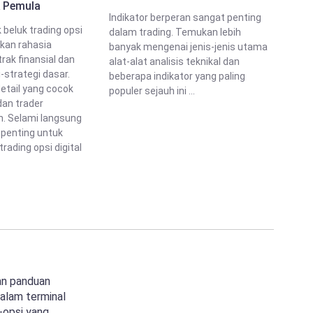
 Pemula
Indikator berperan sangat penting
beluk trading opsi
dalam trading. Temukan lebih
pkan rahasia
banyak mengenai jenis-jenis utama
rak finansial dan
alat-alat analisis teknikal dan
-strategi dasar.
beberapa indikator yang paling
tail yang cocok
populer sejauh ini ...
dan trader
. Selami langsung
 penting untuk
rading opsi digital
an panduan
dalam terminal
-opsi yang