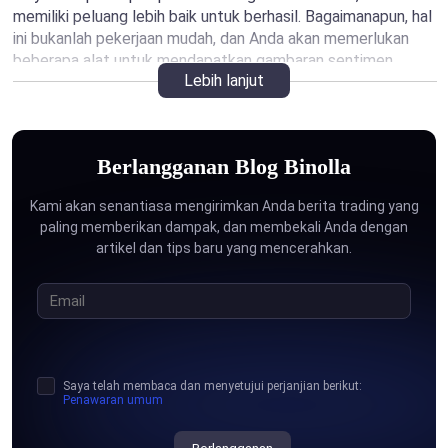
memiliki peluang lebih baik untuk berhasil. Bagaimanapun, hal
ini bukanlah pekerjaan mudah, dan Anda akan memerlukan
beberapa alat untuk mendapatkan gambaran sentimen
Lebih lanjut
pasar. Dengan membaca artikel-artikel di halaman ini, Anda
akan mengeksplorasi dasar-dasar sentimen pasar dan
memahami cara mengukurnya. Lebih lanjutnya, juga ada
beberapa ide lain. Termasuk di dalamnya:
Berlangganan Blog Binolla
Bagaimana berusaha mendefinisikan sentimen pasar yang
Kami akan senantiasa mengirimkan Anda berita trading yang
sedang berlangsung dan menggunakannya dalam trading;
paling memberikan dampak, dan membekali Anda dengan
artikel dan tips baru yang mencerahkan.
Mengapa sentimen pasar penting;
Beberapa strategi yang menggunakan sentimen pasar
untuk meningkatkan hasil Anda;
Indikator-indikator sentimen pasar.
Saya telah membaca dan menyetujui perjanjian berikut:
Penawaran umum
Halaman ini akan berguna bagi semua trader yang ingin
belajar lebih banyak tentang pasar finansial dan alasan