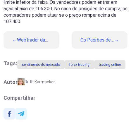
limite inferior da faixa. Os vendedores podem entrar em
ação abaixo de 106.300. No caso de posições de compra, os
compradores podem atuar se o preço romper acima de
107.400.
Webtrader da
Os Padrões de
Binolla: O Guia
Candlestick
Definitivo da
Mais Lucrativos:
Plataforma de
Como Encontrar
Trading
e Operá-los
Tags:
sentimento do mercado
forex trading
trading online
Autor
Ruth Karmacker
Compartilhar