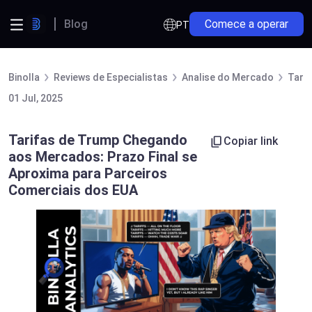
Blog
Comece a operar
PT
Binolla
Reviews de Especialistas
Analise do Mercado
Tari
01 Jul, 2025
Tarifas de Trump Chegando
Copiar link
aos Mercados: Prazo Final se
Aproxima para Parceiros
Comerciais dos EUA