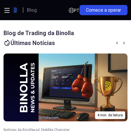
Blog
Comece a operar
PT
Blog de Trading da Binolla
Últimas Notícias
4 min. de leitura
Notícias da Binolla
Jul 26
Mike Chainster