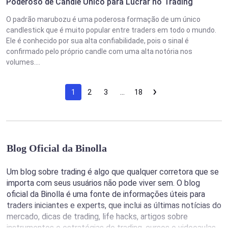
Poderoso de Candle Único para Lucrar no Trading
O padrão marubozu é uma poderosa formação de um único
candlestick que é muito popular entre traders em todo o mundo.
Ele é conhecido por sua alta confiabilidade, pois o sinal é
confirmado pelo próprio candle com uma alta notória nos
volumes....
1
2
3
…
18
Blog Oficial da Binolla
Um blog sobre trading é algo que qualquer corretora que se
importa com seus usuários não pode viver sem. O blog
oficial da Binolla é uma fonte de informações úteis para
traders iniciantes e experts, que inclui as últimas notícias do
mercado, dicas de trading, life hacks, artigos sobre
instrumentos e estratégias de trading, cursos e videoaulas,