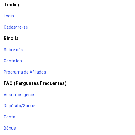
avançados;
Trading
Gerenciamento de risco e de capital com psicologia de
Login
trading.
Cadastre-se
E muito mais. Aprimore suas habilidades de trading e trilhe o
Binolla
caminho rumo ao sucesso com o blog oficial da Binolla.
Sobre nós
Contatos
Programa de Afiliados
FAQ (Perguntas Frequentes)
Assuntos gerais
Depósito/Saque
Conta
Bônus