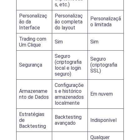
s, etc.)
Personalizaç
Personalizaç
Personalizaçã
ão da
ão completa
o limitada
Interface
do layout
Trading com
Sim
Sim
Um Clique
Seguro
Seguro
(criptografia
Segurança
(criptografia
local e login
SSL)
seguro)
Configuraçõe
Armazename
s e histórico
Em nuvem
nto de Dados
armazenados
localmente
Estratégias
Backtesting
de
Indisponível
avançado
Backtesting
Qualquer