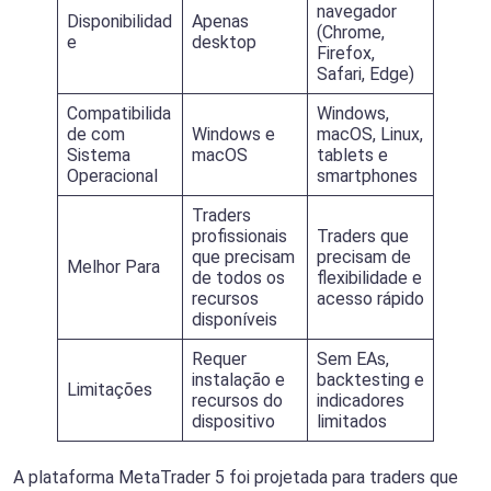
navegador
Disponibilidad
Apenas
(Chrome,
e
desktop
Firefox,
Safari, Edge)
Compatibilida
Windows,
de com
Windows e
macOS, Linux,
Sistema
macOS
tablets e
Operacional
smartphones
Traders
profissionais
Traders que
que precisam
precisam de
Melhor Para
de todos os
flexibilidade e
recursos
acesso rápido
disponíveis
Requer
Sem EAs,
instalação e
backtesting e
Limitações
recursos do
indicadores
dispositivo
limitados
A plataforma MetaTrader 5 foi projetada para traders que