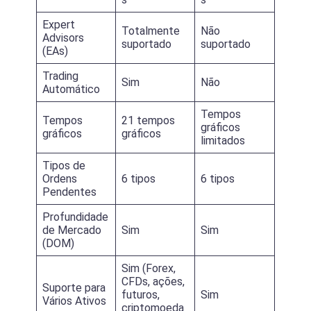
Expert
Totalmente
Não
Advisors
suportado
suportado
(EAs)
Trading
Sim
Não
Automático
Tempos
Tempos
21 tempos
gráficos
gráficos
gráficos
limitados
Tipos de
Ordens
6 tipos
6 tipos
Pendentes
Profundidade
de Mercado
Sim
Sim
(DOM)
Sim (Forex,
CFDs, ações,
Suporte para
futuros,
Sim
Vários Ativos
criptomoeda