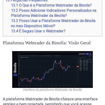
13
Perguntas Frequentes
13.1
O Que é a Plataforma Webtrader da Binolla?
13.2
Posso Adicionar Indicadores Personalizados na
Plataforma Webtrader da Binolla?
13.3
Posso Usar a Plataforma Webtrader da Binolla
no meu Dispositivo Móvel?
13.4
É Seguro Usar o Webtrader?
Plataforma Webtrader da Binolla: Visão Geral
Interface da plataforma Webtrader da Binolla
A plataforma Webtrader da Binolla oferece uma interface
simples e bem projetada, permitindo que você acesse