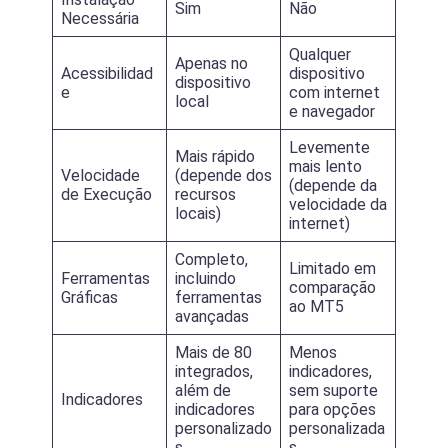
Sim
Não
Necessária
Qualquer
Apenas no
Acessibilidad
dispositivo
dispositivo
e
com internet
local
e navegador
Levemente
Mais rápido
mais lento
Velocidade
(depende dos
(depende da
de Execução
recursos
velocidade da
locais)
internet)
Completo,
Limitado em
Ferramentas
incluindo
comparação
Gráficas
ferramentas
ao MT5
avançadas
Mais de 80
Menos
integrados,
indicadores,
além de
sem suporte
Indicadores
indicadores
para opções
personalizado
personalizada
s
s