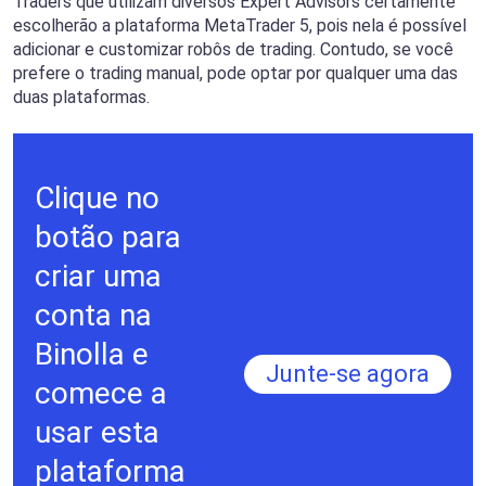
Traders que utilizam diversos Expert Advisors certamente
escolherão a plataforma MetaTrader 5, pois nela é possível
adicionar e customizar robôs de trading. Contudo, se você
prefere o trading manual, pode optar por qualquer uma das
duas plataformas.
Clique no
botão para
criar uma
conta na
Binolla e
Junte-se agora
comece a
usar esta
plataforma