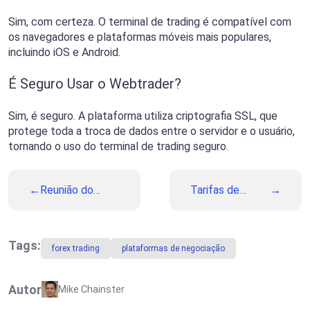
Sim, com certeza. O terminal de trading é compatível com
os navegadores e plataformas móveis mais populares,
incluindo iOS e Android.
É Seguro Usar o Webtrader?
Sim, é seguro. A plataforma utiliza criptografia SSL, que
protege toda a troca de dados entre o servidor e o usuário,
tornando o uso do terminal de trading seguro.
Reunião do
Tarifas de
FOMC à Frente:
Trump
O Que Esperar
Chegando aos
do Fed
Mercados:
Prazo Final se
Tags:
forex trading
plataformas de negociação
Aproxima para
Parceiros
Comerciais dos
Autor
Mike Chainster
EUA