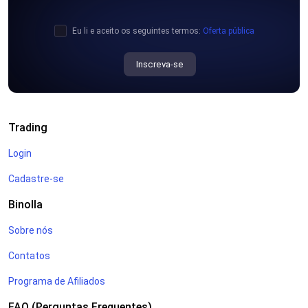
Eu li e aceito os seguintes termos:
Oferta pública
Inscreva-se
Trading
Login
Cadastre-se
Binolla
Sobre nós
Contatos
Programa de Afiliados
FAQ (Perguntas Frequentes)