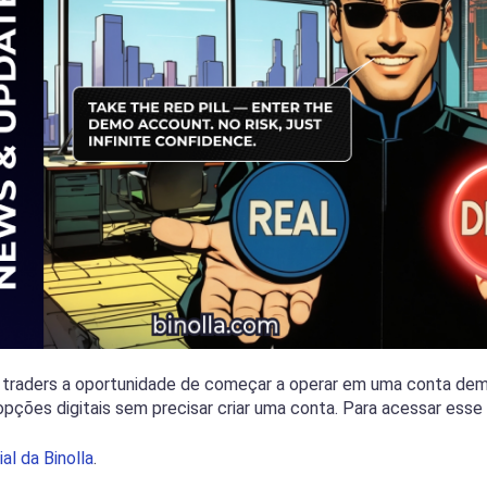
s traders a oportunidade de começar a operar em uma conta demo
pções digitais sem precisar criar uma conta. Para acessar esse 
ial da Binolla
.