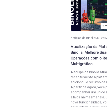
2 m
Notícias da Binolla
Jul 26
M
Atualização da Pla
Binolla: Melhore Sua
Operações com o Re
Multigráfico
A equipe da Binolla atua
recentemente a plataf
adicionou o recurso de 
A partir de agora, você
acompanhar um único at
ativos na mesma tela.
nova funcionalidade, vo