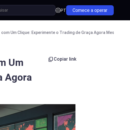
Comece a operar
PT
o com Um Clique: Experimente o Trading de Graça Agora Mesmo
Copiar link
om Um
a Agora