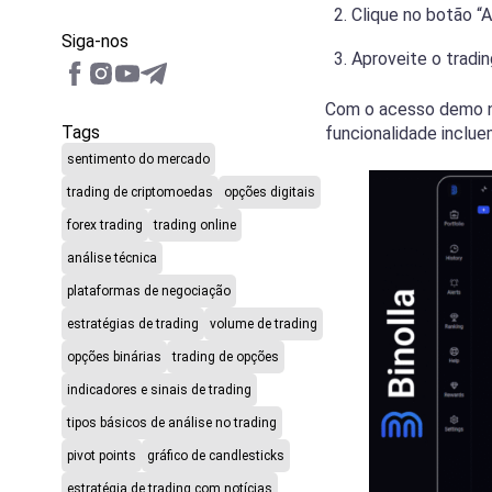
Clique no botão “
Siga-nos
Aproveite o tradi
Com o acesso demo na 
Tags
funcionalidade inclue
sentimento do mercado
trading de criptomoedas
opções digitais
forex trading
trading online
análise técnica
plataformas de negociação
estratégias de trading
volume de trading
opções binárias
trading de opções
indicadores e sinais de trading
tipos básicos de análise no trading
pivot points
gráfico de candlesticks
estratégia de trading com notícias