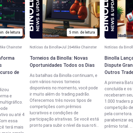
in. de leitura
5 min. de leitura
ike Chainster
Notícias da Binolla
Jul 26
Mike Chainster
Notícias da Binol
taforma
Torneios da Binolla: Novas
Binolla Lanç
s
Oportunidades Todos os Dias
Dispute Gra
curso de
Outros Trad
As batalhas da Binolla continuam, e
com vários novos torneios
A primeira Batal
disponíveis no momento, você pode
concluída e os
lizou
ir muito além do trading padrão.
receberam seu
orma e
Oferecemos três novos tipos de
1.000 traders 
multigráfico.
competições com prêmios
competição de
 pode
lucrativos e condições de
pela corretora
ivo ou até 4
participação atrativas. Se você está
parabenizar aq
 Com essa
pronto para subir o nível da sua roti...
prêmio total. ...
cê terá mais