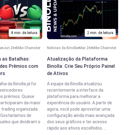
8 min. de leitura
2 min. de leitura
la
Jun 26
Mike Chainster
Notícias da Binolla
Mar 26
Mike Chainster
a as Batalhas:
Atualização da Plataforma
ndes Prêmios com
Binolla: Crie Seu Próprio Painel
ers
de Ativos
ha da Binolla já foi
A equipe da Binolla atualizou
 vencedores
recentemente a interface da
s prêmios. Quase
plataforma para melhorar a
participaram da maior
experiência do usuário. A partir de
 trading organizada
agora, você pode aproveitar uma
. Gostaríamos de
configuração ainda mais avançada
ueles que dividiram o
dos seus gráficos e ter acesso
rápido aos ativos escolhidos. ...