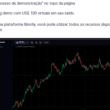
Acesso de demonstração” no topo da página.
ng demo com US$ 100 virtuais em seu saldo.
plataforma Binolla, você pode utilizar todos os recursos dispo
m: