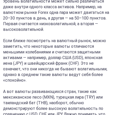
Уровень волатильности может сильно различаться
даже внутри одного класса активов. Например, на
валютном рынке Forex одна пара может двигаться на
20–30 пунктов в день, а другая — на 50–100 пунктов.
Первая считается низковолатильной, а вторая —
высоковолатильной.
Если ближе посмотреть на валютный рынок, можно
заметить, что некоторые валюты отличаются
меньшими колебаниями и считаются защитными
активами — например, доллар США (USD), японская
иена (JPY) и швейцарский франк (CHF). Это не
означает, что они никогда не бывают волатильными,
однако в среднем такие валюты ведут себя более
«спокойно».
А вот валюты развивающихся стран, такие как
мексиканское песо (MXN), турецкая лира (TRY) или
таиландский бат (THB), наоборот, обычно
демонстрируют более высокую волатильность по
сравнению с USD, CHF или JPY. Важно понимать, что