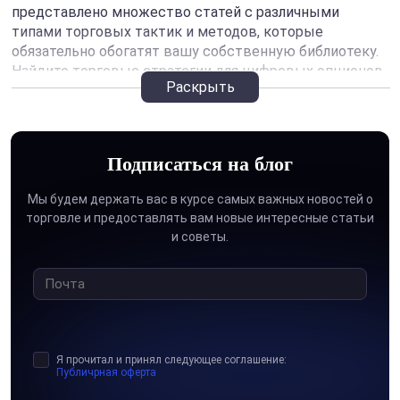
представлено множество статей с различными
типами торговых тактик и методов, которые
обязательно обогатят вашу собственную библиотеку.
Найдите торговые стратегии для цифровых опционов,
Раскрыть
Forex и акций или скорректируйте свои собственные,
прочитав несколько полезных рекомендаций.
Вот несколько ключевых моментов, которые вы
Подписаться на блог
можете почерпнуть из статей на этой странице:
Мы будем держать вас в курсе самых важных новостей о
Стратегии индикаторов, которые включают в себя
торговле и предоставлять вам новые интересные статьи
инструменты технического анализа тренда и импульса
и советы.
этого типа;
Торговые стратегии с японскими свечными
моделями;
Базовые торговые стратегии с различными
инструментами рисования и многое другое.
Я прочитал и принял следующее соглашение:
Для кого предназначена эта страница с торговыми
Публичрная оферта
стратегиями? Во-первых, начинающие трейдеры