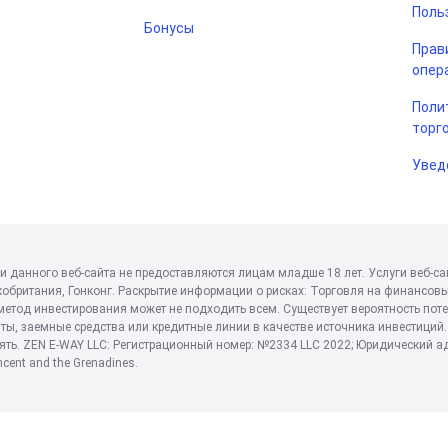
Поль
Бонусы
Прав
опер
Поли
торг
Увед
и данного веб-сайта не предоставляются лицам младше 18 лет. Услуги веб-са
обритания, Гонконг. Раскрытие информации о рисках: Торговля на финансов
метод инвестирования может не подходить всем. Существует вероятность поте
ты, заемные средства или кредитные линии в качестве источника инвестиций.
ять. ZEN E-WAY LLC: Регистрационный номер: №2334 LLC 2022; Юридический адрес:
incent and the Grenadines.