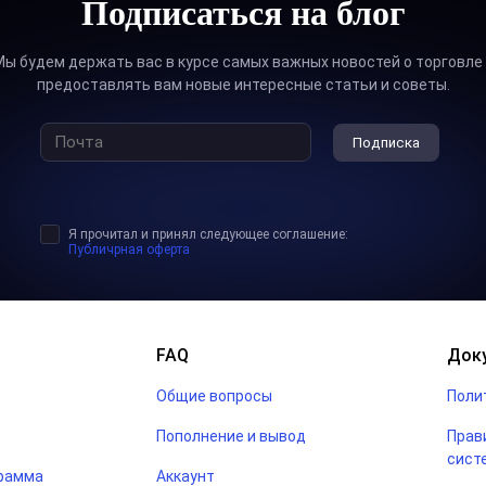
Подписаться на блог
ктике.
ы будем держать вас в курсе самых важных новостей о торговле
л, вы узнаете о:
предоставлять вам новые интересные статьи и советы.
ках и их влиянии на валюты;
Подписка
яции;
а труда;
Я прочитал и принял следующее соглашение:
угое, что поможет вам понять, как все устроено на фина
Публичрная оферта
тво статей из этой категории, вы сможете находить дол
осмотра графиков. Более того, вы сможете применять эт
FAQ
Док
использовать фундаментальный анализ для увеличения сво
Общие вопросы
Поли
Пополнение и вывод
Прав
о разнице между фундаментальным анализом и торговлей 
сист
тратегиями.
грамма
Аккаунт