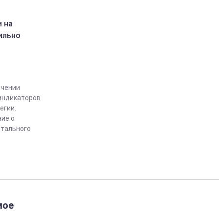
и на
ильно
ючении
индикаторов
егии.
ие о
тального
мое