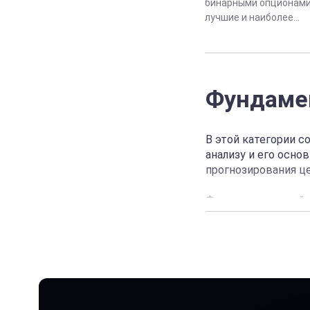
бинарными опционами
лучшие и наиболее...
Фундаме
В этой категории 
анализу и его осно
прогнозирования це
Фундаментальный а
макроэкономически
разделе, вы узнает
их в своей торгово
Хотя фундаментальн
не изучал экономик
упростят вам изуче