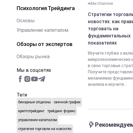
Mike Chainster
Психология Трейдинга
Стратегии торговл
Основы
новостях: как прав
торговать на
Управление капиталом
фундаментальных
показателях
Обзоры от экспертов
Изучите глубже о вкл
Обзоры рынка
макроэкономических 
в свои торговые страт
Мы в соцсетях
Получите представлен
механизмах фундамен
анализа и изучите...
Теги
бинарные опционы
свечной график
криптотрейдинг
трейдинг форекс
управление капиталом
Рекомендуе
стратегия торговли на новостях