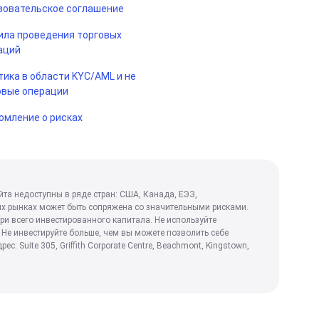
зовательское соглашение
ила проведения торговых
аций
тика в области KYC/AML и не
овые операции
омление о рисках
йта недоступны в ряде стран: США, Канада, ЕЭЗ,
ых рынках может быть сопряжена со значительными рисками.
ри всего инвестированного капитала. Не используйте
 Не инвестируйте больше, чем вы можете позволить себе
 Suite 305, Griffith Corporate Centre, Beachmont, Kingstown,