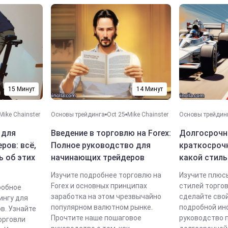
15 Минут
14 Минут
Mike Chainster
Основы трейдинга
Oct 25
Mike Chainster
Основы трейдин
 для
Введение в торговлю на Forex:
Долгосрочн
ров: всё,
Полное руководство для
краткосроч
ь об этих
начинающих трейдеров
какой стил
Изучите подробнее торговлю на
Изучите плюс
Forex и основных принципах
стилей торговл
робное
заработка на этом чрезвычайно
сделайте свой
ингу для
популярном валютном рынке.
подробной ин
в. Узнайте
Прочтите наше пошаговое
руководство 
орговли