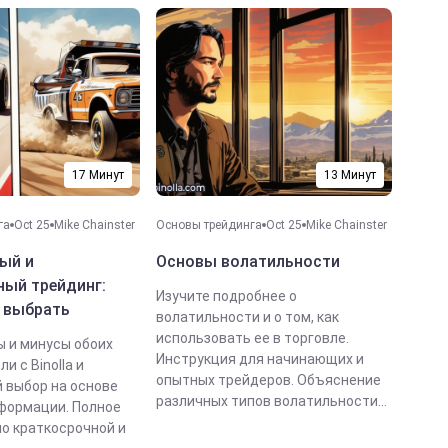
17 Минут
13 Минут
га
Oct 25
Mike Chainster
Основы трейдинга
Oct 25
Mike Chainster
ый и
Основы волатильности
ный трейдинг:
Изучите подробнее о
ь выбрать
волатильности и о том, как
использовать ее в торговле.
ы и минусы обоих
Инструкция для начинающих и
и с Binolla и
опытных трейдеров. Объяснение
 выбор на основе
различных типов волатильности...
формации. Полное
по краткосрочной и