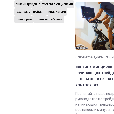
онлайн трейдинг
торговля опционами
теханализ
трейдинг
индикаторы
платформы
стратегии
объемы
Основы трейдинга
Oct 25
Бинарные опционы
начинающих трейде
что вы хотите знат
контрактах
Прочитайте наше под
руководство по трейд
начинающих трейдеро
все плюсы и минусы т