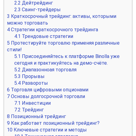
2.2
Дейтрейдинг
2.3
Свинг-трейдеры
3
Краткосрочный трейдинг: активы, которыми
можно торговать
4
Стратегии краткосрочного трейдинга
4.1
Трендовые стратегии
5
Протестируйте торговлю применяя различные
стили!
5.1
Присоединяйтесь к платформе Binolla уже
сегодня и практикуйтесь на демо-счёте.
5.2
Диапазонноая торговля
5.3
Прорывы
5.4
Развороты
6
Торговля цифровыми опционами
7
Основы долгосрочной торговли
7.1
Инвестиции
7.2
Трейдинг
8
Позиционный трейдинг
9
Как работает позиционный трейдинг?
10
Ключевые стратегии и методы