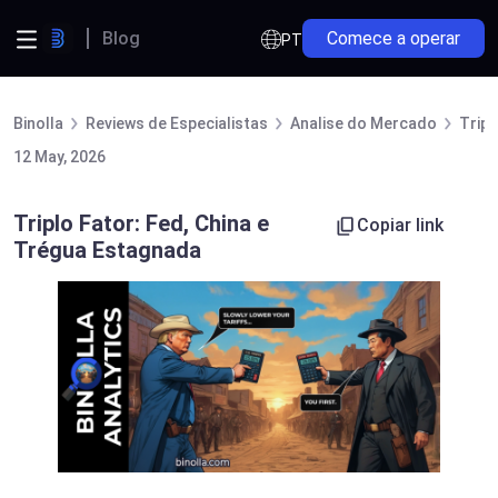
Blog
Comece a operar
PT
Binolla
Reviews de Especialistas
Analise do Mercado
Tripl
12 May, 2026
Triplo Fator: Fed, China e
Copiar link
Trégua Estagnada