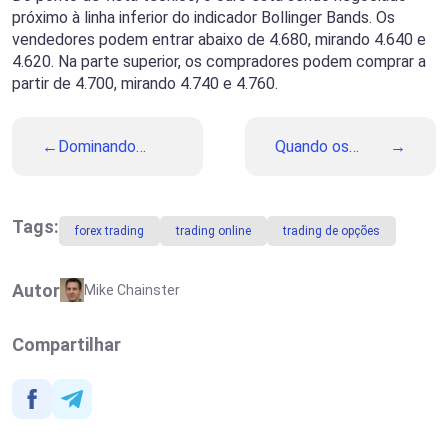
próximo à linha inferior do indicador Bollinger Bands. Os
vendedores podem entrar abaixo de 4.680, mirando 4.640 e
4.620. Na parte superior, os compradores podem comprar a
partir de 4.700, mirando 4.740 e 4.760.
Dominando
Quando os
Reversões de
Bancos Centrais
Alta:
Intervêm: Um
Combinando
Guia de
Hammer e RSI
Intervenções
Tags:
forex trading
trading online
trading de opções
Cambiais para
Traders
Autor
Mike Chainster
Compartilhar