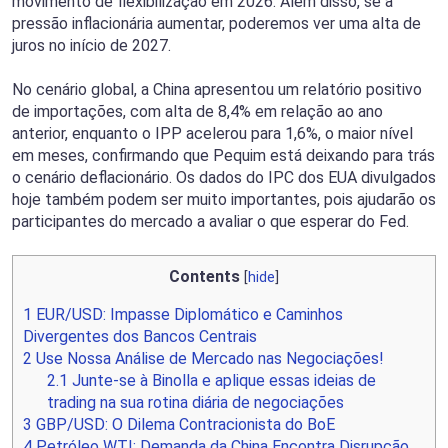
movimento de flexibilização em 2026. Além disso, se a
pressão inflacionária aumentar, poderemos ver uma alta de
juros no início de 2027.
No cenário global, a China apresentou um relatório positivo
de importações, com alta de 8,4% em relação ao ano
anterior, enquanto o IPP acelerou para 1,6%, o maior nível
em meses, confirmando que Pequim está deixando para trás
o cenário deflacionário. Os dados do IPC dos EUA divulgados
hoje também podem ser muito importantes, pois ajudarão os
participantes do mercado a avaliar o que esperar do Fed.
Contents
[
hide
]
1
EUR/USD: Impasse Diplomático e Caminhos
Divergentes dos Bancos Centrais
2
Use Nossa Análise de Mercado nas Negociações!
2.1
Junte-se à Binolla e aplique essas ideias de
trading na sua rotina diária de negociações
3
GBP/USD: O Dilema Contracionista do BoE
4
Petróleo WTI: Demanda da China Encontra Disrupção