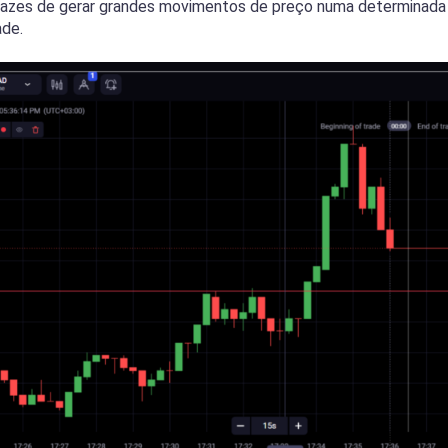
zes de gerar grandes movimentos de preço numa determinada d
ade.