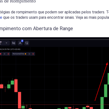
ias de Rompimento
tégias de rompimento que podem ser aplicadas pelos traders. 
se
que os traders usam para encontrar sinais. Veja as mais popula
ompimento com Abertura de Range