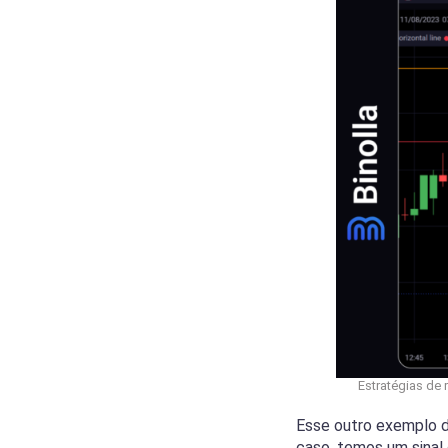
Estratégias de
Esse outro exemplo d
caso, temos um sinal