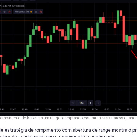
 rompimento de baixa em um range: comprando contratos Mais Baixos quando
e estratégia de rompimento com abertura de range mostra o pr
 claro de venda assim que o rompimento é confirmado.