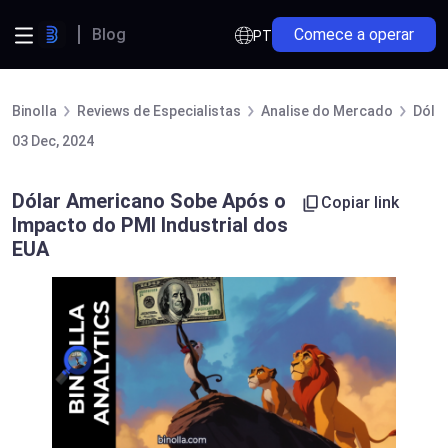
Blog
Comece a operar
PT
Binolla
Reviews de Especialistas
Analise do Mercado
Dóla
03 Dec, 2024
Dólar Americano Sobe Após o
Copiar link
Impacto do PMI Industrial dos
EUA