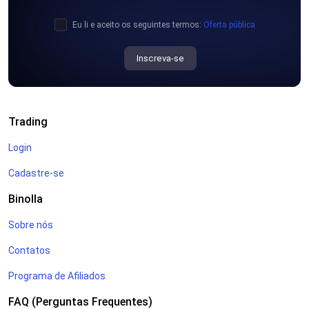
Eu li e aceito os seguintes termos:
Oferta pública
Inscreva-se
Trading
Login
Cadastre-se
Binolla
Sobre nós
Contatos
Programa de Afiliados
FAQ (Perguntas Frequentes)