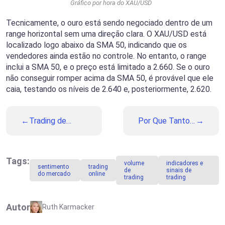
Gráfico por hora do XAU/USD
Tecnicamente, o ouro está sendo negociado dentro de um
range horizontal sem uma direção clara. O XAU/USD está
localizado logo abaixo da SMA 50, indicando que os
vendedores ainda estão no controle. No entanto, o range
inclui a SMA 50, e o preço está limitado a 2.660. Se o ouro
não conseguir romper acima da SMA 50, é provável que ele
caia, testando os níveis de 2.640 e, posteriormente, 2.620.
Trading de
Por Que Tantos
Opções Digitais:
Traders Gostam
Status Legal e
de Operar no
Regulamentação
Modo OTC?
por País
Tags:
volume
indicadores e
sentimento
trading
de
sinais de
do mercado
online
trading
trading
Autor
Ruth Karmacker