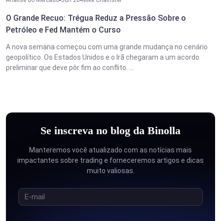
Analise do Mercado
Jun 26
Mike Chainster
O Grande Recuo: Trégua Reduz a Pressão Sobre o
Petróleo e Fed Mantém o Curso
A nova semana começou com uma grande mudança no cenário
geopolítico. Os Estados Unidos e o Irã chegaram a um acordo
preliminar que deve pôr fim ao conflito. ...
Se inscreva no blog da Binolla
Manteremos você atualizado com as notícias mais
impactantes sobre trading e forneceremos artigos e dicas
muito valiosas.