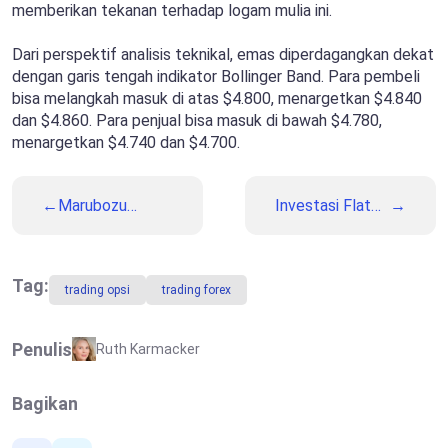
memberikan tekanan terhadap logam mulia ini.
Dari perspektif analisis teknikal, emas diperdagangkan dekat
dengan garis tengah indikator Bollinger Band. Para pembeli
bisa melangkah masuk di atas $4.800, menargetkan $4.840
dan $4.860. Para penjual bisa masuk di bawah $4.780,
menargetkan $4.740 dan $4.700.
Marubozu
Investasi Flat
dalam Opsi
vs Investasi
Biner dan CFD:
Persentase:
Pola Satu
Panduan
Batang Kandil
Penentuan
Tag:
trading opsi
trading forex
untuk Trading
Ukuran Posisi
yang Profit
Opsi Biner
Penulis
Ruth Karmacker
Bagikan