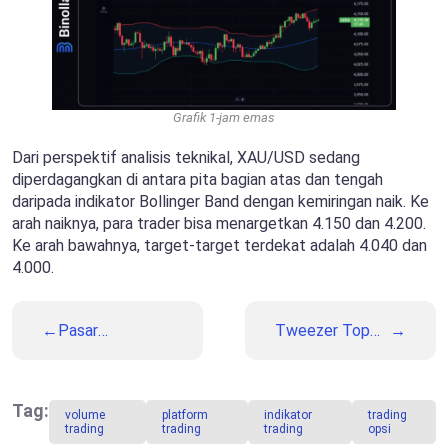
Grafik 1-jam emas
Dari perspektif analisis teknikal, XAU/USD sedang
diperdagangkan di antara pita bagian atas dan tengah
daripada indikator Bollinger Band dengan kemiringan naik. Ke
arah naiknya, para trader bisa menargetkan 4.150 dan 4.200.
Ke arah bawahnya, target-target terdekat adalah 4.040 dan
4.000.
Pasar
Tweezer Top
Mengantisipasi
dan Tweezer
Data Pasar
Bottom:
Tenaga Kerja
Panduan
AS Minggu Ini
Lengkap ke
Tag:
volume
platform
indikator
trading
Pola
trading
trading
trading
opsi
Pembalikan