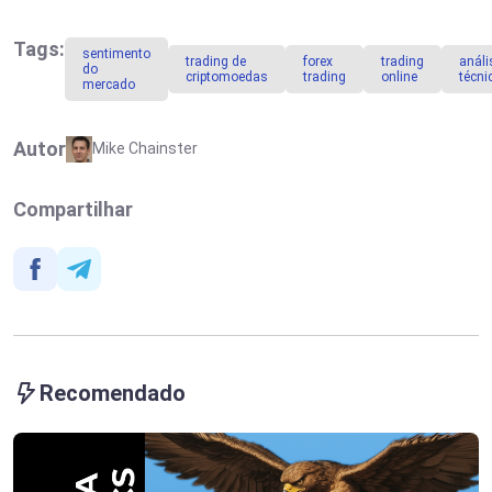
tudo o que
Esperar dos
você precisa
Dados do
saber sobre
Mercado de
Tags:
sentimento
trading de
forex
trading
análi
esse método
Trabalho
do
criptomoedas
trading
online
técni
de negociação
mercado
Autor
Mike Chainster
Compartilhar
Recomendado