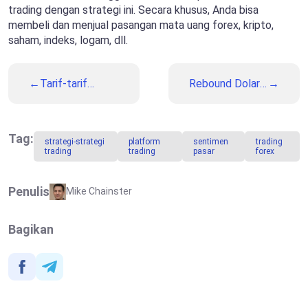
trading dengan strategi ini. Secara khusus, Anda bisa
membeli dan menjual pasangan mata uang forex, kripto,
saham, indeks, logam, dll.
Tarif-tarif
Rebound Dolar
Trump dan
AS: Retorika
Inflasi AS: Dua
Baru Trump dan
Penggerak
Keraguan The
Kunci untuk
Fed terhadap
Tag:
strategi-strategi
platform
sentimen
trading
Dipertimbangkan
USD Didukung
trading
trading
pasar
forex
Minggu Ini
Inflasi
Penulis
Mike Chainster
Bagikan