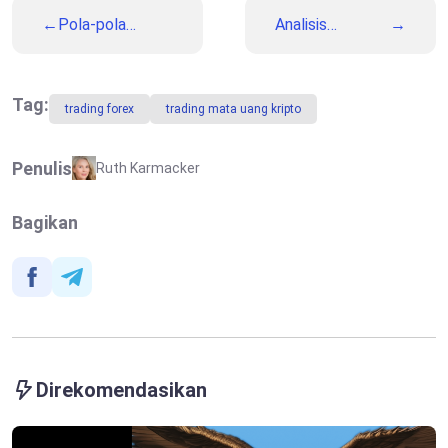
Pola-pola
Analisis
Batang Kandil
Fundamental vs
Paling
Analisis
Memberikan
Teknikal: Mana
Profit:
yang Lebih
Tag:
trading forex
trading mata uang kripto
Bagaimana Cara
Cocok untuk
Melihat dan
Anda?
Bertransaksi
Penulis
Ruth Karmacker
Terhadapnya
Bagikan
Direkomendasikan