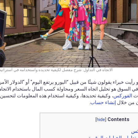
الاتجاه في التداول: شرح مفصل لكيفية تحديده واستخدامه في استراتيج
يت خبراء يقولون شيئًا من قبيل ”اليورو يرتفع اليوم“ أو “الدولار الأمري
 السوق هو تحليل اتجاه السعر ومحاولة كسب المال باستخدام الاتجاه
ات
الفوركس
، وكيفية تحديدها، وكيفية استخدام هذه المعلومات لتحسين
آن من خلال
إنشاء حساب
.
Contents
]
hide
[
ركس
داولي الخيارات الرقمية