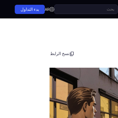
بدء التداول
AR
نسخ الرابط