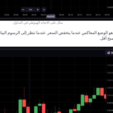
مثال على الاتجاه الهبوطي في التداول
، هو الوضع المعاكس عندما ينخفض السعر. عندما تنظر إلى الرسوم البي
بح أقل.