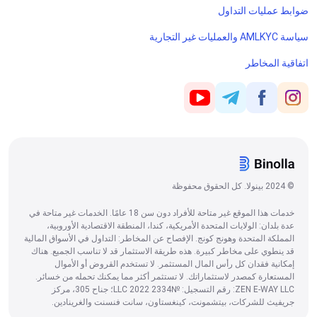
ضوابط عمليات التداول
سياسة AMLKYC والعمليات غير التجارية
اتفاقية المخاطر
© 2024 بينولا. كل الحقوق محفوظة
خدمات هذا الموقع غير متاحة للأفراد دون سن 18 عامًا. الخدمات غير متاحة في
عدة بلدان: الولايات المتحدة الأمريكية، كندا، المنطقة الاقتصادية الأوروبية،
المملكة المتحدة وهونج كونج. الإفصاح عن المخاطر: التداول في الأسواق المالية
قد ينطوي على مخاطر كبيرة. هذه طريقة الاستثمار قد لا تناسب الجميع. هناك
إمكانية فقدان كل رأس المال المستثمر. لا تستخدم القروض أو الأموال
المستعارة كمصدر لاستثماراتك. لا تستثمر أكثر مما يمكنك تحمله من خسائر.
ZEN E-WAY LLC: رقم التسجيل: №2334 LLC 2022؛ جناح 305، مركز
جريفيث للشركات، بيتشمونت، كينغستاون، سانت فنسنت والغرينادين.