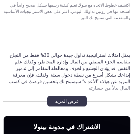
اكتشف خطوط الاتجاه مع بينولا. تعلم كيفية رسمها بشكل صحيح وابدأ في
استخدامها في روتين تداولك اليومي. اعثر على بعض الاستراتيجيات الأساسية
والمتقدمة التي ستتيح لك التق...
يمثل امتلاك استراتيجية تداول جيدة حوالي 30% فقط من النجاح.
يتقاسم الجزء المتبقي بين المال وإدارة المخاطر، وكذلك علم
النفس. قد يؤدي الجشع والخوف ومغالطة المقامر إلى تدمير
إيداعك بشكل أسرع من نقطة دخول سيئة. ولذلك، فإن معرفة
المزيد عن هؤلاء “الأعداء” سيسمح لك بتحسين فرصك في كسب
المال بدلاً من خسارته.
عرض المزيد
من خلال قراءة هذه الفئة، ستكتشف الجوانب التالية:
العواطف التي تمنعك من أن تصبح متداولاً ناجحاً وكيفية كبحها؛
الاشتراك في مدونة بينولا
المفاهيم الأساسية لخطة ومجلة التداول وسبب أهميتها؛