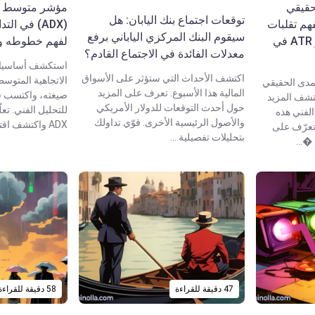
حقيقي
مؤشر متوسط ال
توقعات اجتماع بنك اليابان: هل
لفهم تقلبات
(ADX) في ا
سيقوم البنك المركزي الياباني برفع
السوق واستخدام مؤشر ATR في
لفهم خطوطه وت
معدلات الفائدة في الاجتماع القادم؟
استكشف أساسيا
اكتشف الأحداث التي ستؤثر على الأسواق
دى الحقيقي
المالية هذا الأسبوع. تعرف على المزيد
صيغته، واكتسب فهم
 اكتشف المزيد
حول أحدث التوقعات للدولار الأمريكي
للتحليل الفني. تعل
الفني هذه
والأصول الرئيسية الأخرى. قوّي تداولك
ADX واكتشف اقتراحات عمل�...
 تعرّف على
بتحليلات تفصيلية....
�...
47 دقيقة للقراءة
58 دقيقة للقراءة