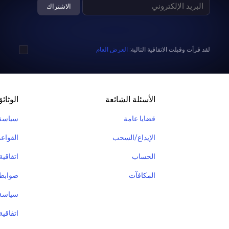
الاشتراك
لقد قرأت وقبلت الاتفاقية التالية:
العرض العام
الأسئلة الشائعة
الوثائ
قضايا عامة
سياسة
الإيداع/السحب
القواعد
الحساب
اتفاقي
المكافآت
ضوابط 
سياسة AMLKYC والعمليات غير الت
اتفاقية