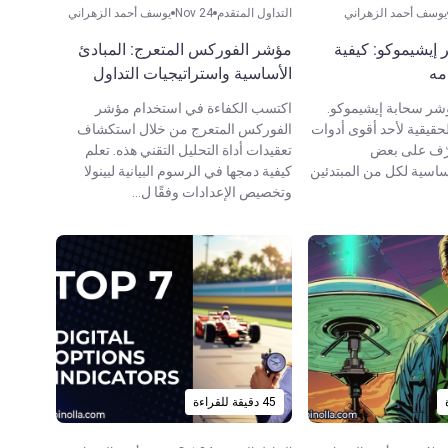
يوسف أحمد الزهراني
التداول المتقدم
Nov 24
يوسف أحمد الزهراني
إيشيموكو: كيفية
مؤشر الفوركس المتعرج: المبادئ
مه
الأساسية واستراتيجيات التداول
ر سحابة إيشيموكو.
اكتسب الكفاءة في استخدام مؤشر
قيقية لأحد أقوى أدوات
الفوركس المتعرج من خلال استكشاف
عرّف على بعض
تعقيدات أداة التحليل التقني هذه. تعلم
أساسية لكل من المبتدئين
كيفية دمجها في الرسوم البيانية لبينولا
وتخصيص الإعدادات وفقًا ل...
45 دقيقة للقراءة