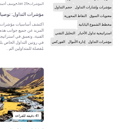
المؤشرات
Jan 25
يوسف أحمد 
مؤشرات وإشارات التداول
حجم التداول
مؤشرات التداول: توصيا
معنويات السوق
النقاط المحورية
اكتشف أساسيات مؤشرات الت
مخطط الشموع اليابانية
المزيد عن جميع جوانب هذه 
استراتيجية تداول الأخبار
التحليل التقني
الفنية، وتعمق في استراتيج
مؤشرات التداول
إدارة الأموال
الفوركس
في روتين التداول الخاص بك
مُفصلة للمتداولين الم...
41 دقيقة للقراءة