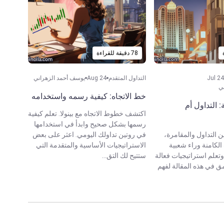
78 دقيقة للقراءة
Jul 24
التداول المتقدم
Aug 24
يوسف أحمد الزهراني
ي
خط الاتجاه: كيفية رسمه واستخدامه
ة: التداول أم
اكتشف خطوط الاتجاه مع بينولا. تعلم كيفية
رسمها بشكل صحيح وابدأ في استخدامها
 التداول والمقامرة،
في روتين تداولك اليومي. اعثر على بعض
لكامنة وراء شعبية
الاستراتيجيات الأساسية والمتقدمة التي
 وتعلم استراتيجيات فعالة
ستتيح لك التق...
ق في هذه المقالة لفهم