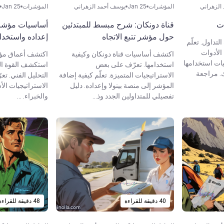
الزهراني
المؤشرات
Jan 25
يوسف أحمد الزهراني
المؤشرات
Jan 25
ت
قناة دونكان: شرح مبسط للمبتدئين
أساسيات مؤشر 
حول مؤشر تتبع الاتجاه
إعداده واستخدا
داول. تعلّم
الأدوات
اكتشف أساسيات قناة دونكان وكيفية
اكتشف أعماق مؤش
يات استخدامها
استخدامها. تعرّف على بعض
استكشف القوة الح
. مراجعة
الاستراتيجيات المتميزة. تعلّم كيفية إضافة
التحليل الفني. ت
المؤشر إلى منصة بينولا وإعداده. دليل
الاستراتيجيات ال
تفصيلي للمتداولين الجدد وذ...
والخبراء. ...
40 دقيقة للقراءة
48 دقيقة للقراءة