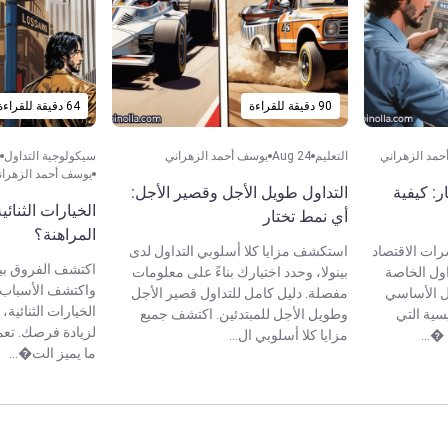
90 دقيقة للقراءة
64 دقيقة للقراءة
مد الزهراني
التعليم
Aug 24
يوسف أحمد الزهراني
سيكولوجية التداول
يوسف أحمد الزهران
ر: كيفية
التداول طويل الأجل وقصير الأجل:
الخيارات الثنائي
أي نمط تختار
المراهنة؟
ات الاقتصاد
استكشف مزايا كلا أسلوبي التداول لدى
اكتشف الفروق بين
اول الخاصة
بينولا، وحدد اختيارك بناءً على معلومات
واكتشف الأسباب ا
يل الأساسي
مفصلة. دليل كامل للتداول قصير الأجل
الخيارات الثنائية،
ية التي
وطويل الأجل للمبتدئين. اكتشف جميع
لزيادة فرصك. تعم
�...
مزايا كلا أسلوبي ال...
ما يميز الت�...