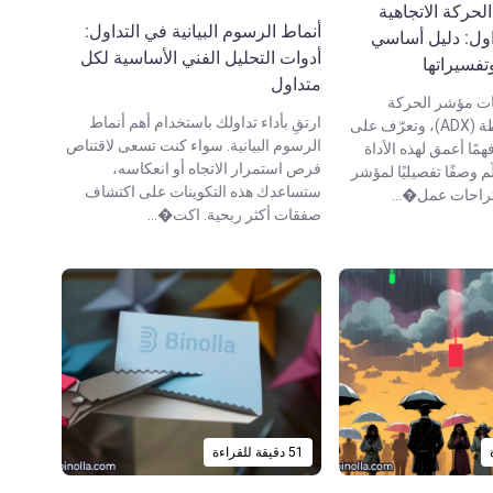
حركة الاتجاهية
أنماط الرسوم البيانية في التداول:
لتداول: دليل أساسي
أدوات التحليل الفني الأساسية لكل
فسيراتها
متداول
ت مؤشر الحركة
ارتقِ بأداء تداولك باستخدام أهم أنماط
الاتجاهية المتوسطة (ADX)، وتعرّف على
الرسوم البيانية. سواء كنت تسعى لاقتناص
ًا أعمق لهذه الأداة
فرص استمرار الاتجاه أو انعكاسه،
ّم وصفًا تفصيليًا لمؤشر
ستساعدك هذه التكوينات على اكتشاف
صفقات أكثر ربحية. اكت�...
51 دقيقة للقراءة