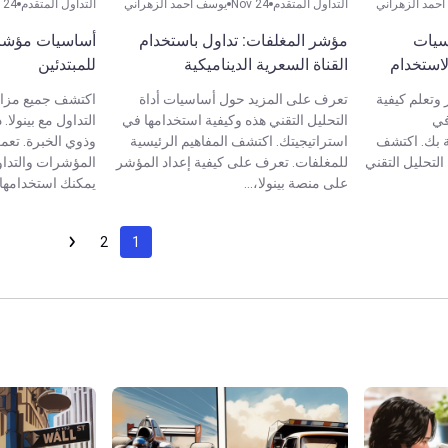
حمد الزهراني
التداول المتقدم
Nov 24
يوسف أحمد الزهراني
التداول المتقدم
 24
اسيات
مؤشر المغلفات: تداول باستخدام
أساسيات مؤشرا
لاستخدام
القناة السعرية الديناميكية
للمبتدئين
 وتعلم كيفية
تعرف على المزيد حول أساسيات أداة
اكتشف جميع مزا
في
التحليل التقني هذه وكيفية استخدامها في
التداول مع بينولا. 
ة بك. اكتشف
استراتيجيتك. اكتشف المفاهيم الرئيسية
وذوي الخبرة. تع
التحليل التقني
للمغلفات. تعرف على كيفية إعداد المؤشر
المؤشرات والتداو
على منصة بينولا،...
يمكنك استخدامها 
2
1