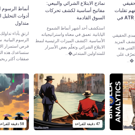
حقيقي
نماذج الابتلاع الشرائي والبيعي:
أنماط الرسوم ال
لفهم تقلبات
مفاتيح أساسية لكشف تحركات
أدوات التحليل ا
السوق واستخدام مؤشر ATR في
السوق القادمة
متداول
استكشف أحد أشهر أنماط الشموع
ارتقِ بأداء تداول
اليابانية. تعمق في معناه واستراتيجياته
دى الحقيقي
الرسوم البيانية.
الأساسية. اكتشف الميزات الرئيسية لنمط
 اكتشف المزيد
فرص استمرار الات
الابتلاع الشرائي وتعلّم بعض الأسرار
الفني هذه
ستساعدك هذه الت
للمتداولين المبتدئي�...
 تعرّف على
صفقات أكثر ربحية
�...
47 دقيقة للقراءة
58 دقيقة للقراءة