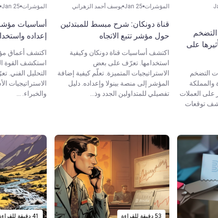
J
المؤشرات
Jan 25
يوسف أحمد الزهراني
المؤشرات
Jan 25
قناة دونكان: شرح مبسط للمبتدئين
أساسيات مؤشر 
 التضخم
حول مؤشر تتبع الاتجاه
إعداده واستخدا
أثيرها على
اكتشف أساسيات قناة دونكان وكيفية
اكتشف أعماق مؤش
استخدامها. تعرّف على بعض
استكشف القوة الح
ات التضخم
الاستراتيجيات المتميزة. تعلّم كيفية إضافة
التحليل الفني. ت
ة والمملكة
المؤشر إلى منصة بينولا وإعداده. دليل
الاستراتيجيات ال
 على العملات
تفصيلي للمتداولين الجدد وذ...
والخبراء. ...
تشف توقعات
53 دقيقة للقراءة
41 دقيقة للقراءة