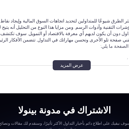
كثر الطرق شيوعًا للمتداولين لتحديد اتجاهات السوق المالية وإيجاد نقاط
ات التقنية وأدوات الرسم. ومن مزايا هذا النوع من التحليل أنه يتيح
اول دون أن يكون لديهم أي معرفة بالاقتصاد أو التمويل. سوف تكتشف م
قني صفحة تلو الأخرى وتحسن مهاراتك في التداول. تتضمن الأفكار الرئي
الصفحة ما يلي:
؛
عرض المزيد
التداول؛
م المختلفة واستخدامها في استراتيجياتك؛
 التداول التي تستخدم أدوات التحليل التقني؛
 تفاعلك مع أدوات التحليل التقني المختلفة.
الاشتراك في مدونة بينولا
ثير من الأدوات، ويغطي خبراؤنا الأدوات الأكثر شيوعًا وحتى بعض الأدوات
وف نبقيك على اطلاع دائم بأخبار التداول الأكثر تأثيرًا، وسنقدم لك مقالات ونصائح
ًا هنا بغض النظر عن خبرتك السابقة في التداول. سيجد المتداولون الكث