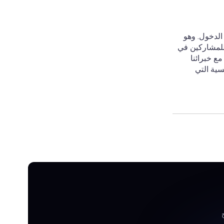
 الدخول. وهو
 للمشاركين في
ع خبرائنا
سية التي
 غير المألوفة.
ير من