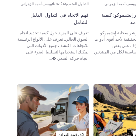
يوسف أحمد الزهراني
التداول المتقدم
Nov 24
يوسف أحمد الزهراني
إيشيموكو: كيفية
فهم الاتجاه في التداول: الدليل
مه
الشامل
ر سحابة إيشيموكو.
تعرف على المزيد حول كيفية تحديد اتجاه
قيقية لأحد أقوى أدوات
السوق الحالي. تعرف على الأنواع الرئيسية
عرّف على بعض
للاتجاهات. اكتشف جميع الأدوات التي
أساسية لكل من المبتدئين
يمكنك استخدامها لتسليط الضوء على
اتجاه حركة السعر. �...
40 دقيقة للقراءة