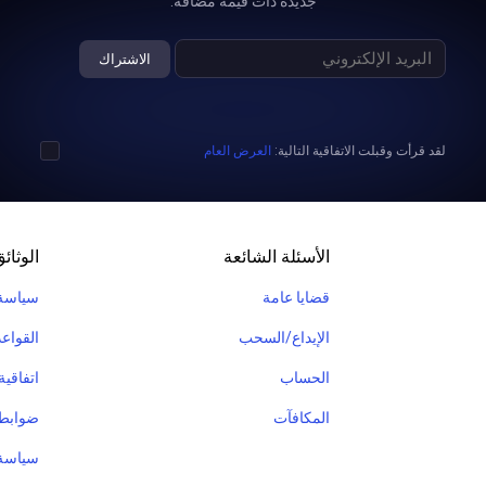
جديدة ذات قيمة مضافة.
مكنون من إنشاء استراتيجياتهم الخاصة.
الاشتراك
لقد قرأت وقبلت الاتفاقية التالية:
العرض العام
الأسئلة الشائعة
الوثائ
قضايا عامة
سياسة
الإيداع/السحب
القواعد
الحساب
اتفاقي
المكافآت
ضوابط 
سياسة AMLKYC والعمليات غير الت