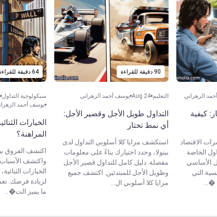
90 دقيقة للقراءة
64 دقيقة للقراءة
مد الزهراني
التعليم
Aug 24
يوسف أحمد الزهراني
سيكولوجية التداول
يوسف أحمد الزهران
ر: كيفية
التداول طويل الأجل وقصير الأجل:
الخيارات الثنائي
أي نمط تختار
المراهنة؟
ات الاقتصاد
استكشف مزايا كلا أسلوبي التداول لدى
اكتشف الفروق بين
اول الخاصة
بينولا، وحدد اختيارك بناءً على معلومات
واكتشف الأسباب ا
يل الأساسي
مفصلة. دليل كامل للتداول قصير الأجل
الخيارات الثنائية،
ية التي
وطويل الأجل للمبتدئين. اكتشف جميع
لزيادة فرصك. تعم
�...
مزايا كلا أسلوبي ال...
ما يميز الت�...