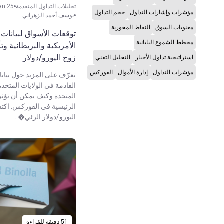
تحليلات التداول المتقدمة
an 25
مؤشرات وإشارات التداول
حجم التداول
يوسف أحمد الزهراني
معنويات السوق
النقاط المحورية
توقعات الأسواق لبيانات
مخطط الشموع اليابانية
الأمريكية والبريطانية وت
زوج اليورو/دولار
استراتيجية تداول الأخبار
التحليل التقني
مؤشرات التداول
إدارة الأموال
الفوركس
تعرّف على المزيد حول بيان
القادمة في الولايات المتحد
المتحدة وكيف يمكن أن تؤثر
الرئيسية في الفوركس. اك
اليورو/دولار الرئي�...
51 دقيقة للقراءة