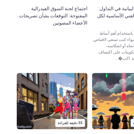
بيانية في التداول:
اجتماع لجنة السوق الفيدرالية
لفني الأساسية لكل
المفتوحة: التوقعات بشأن تصريحات
الأعضاء المصوتين
ك باستخدام أهم أنماط
 سواء كنت تسعى لاقتناص
جاه أو انعكاسه،
كوينات على اكتشاف
. اكت�...
55 دقيقة للقراءة