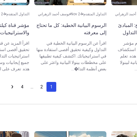
حمد الزهراني
التداول المتقدم
Nov 24
يوسف أحمد الزهراني
التداول المتقدم
 24
 المبادئ
الرسوم البيانية الخطية: كل ما تحتاج
مؤشر قناة كيلت
لتداول
إلى معرفته
والاستراتيجيات 
م مؤشر
اقرأ عن الرسوم البيانية الخطية في
اقرأ المزيد عن قن
ل استكشاف
التداول وكيفية تحقيق أقصى استفادة منها
تحقيق أقصى استف
هذه. تعلم
في استراتيجياتك. اكتشف كيفية تطبيقها
استراتيجيات التد
ية لبينولا
على مخططات بينولا البيانية واعثر على
جميع إيجابيات وسل
.
بعض أنظمة التدا�...
هذه. تعرف على الم
4
…
2
1