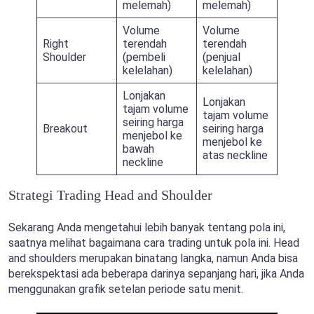
melemah)
melemah)
Volume
Volume
Right
terendah
terendah
Shoulder
(pembeli
(penjual
kelelahan)
kelelahan)
Lonjakan
Lonjakan
tajam volume
tajam volume
seiring harga
Breakout
seiring harga
menjebol ke
menjebol ke
bawah
atas neckline
neckline
Strategi Trading Head and Shoulder
Sekarang Anda mengetahui lebih banyak tentang pola ini,
saatnya melihat bagaimana cara trading untuk pola ini. Head
and shoulders merupakan binatang langka, namun Anda bisa
berekspektasi ada beberapa darinya sepanjang hari, jika Anda
menggunakan grafik setelan periode satu menit.