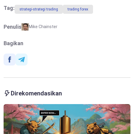
Seiring
Bagaimana
Guncangan
Kejutan Minyak
Tag:
strategi-strategi trading
trading forex
Energi
Bumi Memaksa
Membayangi
Pivot Hawkish
Prospek ke
Penulis
Mike Chainster
Depan
Bagikan
Direkomendasikan