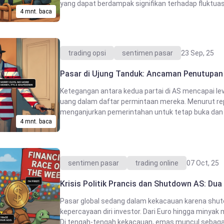
yang dapat berdampak signifikan terhadap fluktuasi
4 mnt. baca
trading opsi
sentimen pasar
23 Sep, 25
Pasar di Ujung Tanduk: Ancaman Penutupan 
Ketegangan antara kedua partai di AS mencapai lev
uang dalam daftar permintaan mereka. Menurut repr
menganjurkan pemerintahan untuk tetap buka dan ber
4 mnt. baca
sentimen pasar
trading online
07 Oct, 25
Krisis Politik Prancis dan Shutdown AS: Dua
Pasar global sedang dalam kekacauan karena shutd
kepercayaan diri investor. Dari Euro hingga minyak 
Di tengah-tengah kekacauan, emas muncul sebagai s