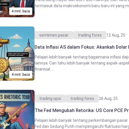
termasuk data makroekonomi baru-baru ini yang me
4 mnt. baca
sentimen pasar
trading forex
12 Aug, 25
Data Inflasi AS dalam Fokus: Akankah Dolar
Pelajari lebih banyak tentang bagaimana inflasi d
lainnya. Cari tahu lebih banyak tentang aspek-aspe
finansial....
4 mnt. baca
trading opsi
trading forex
26 Aug, 25
The Fed Mengubah Retorika: US Core PCE Pri
Pelajari lebih banyak tentang perkembangan pasar 
Fed dan Gedung Putih mempengaruhi fluktuasi harg