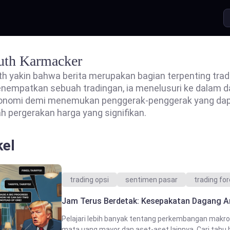
uth Karmacker
th yakin bahwa berita merupakan bagian terpenting tra
nempatkan sebuah tradingan, ia menelusuri ke dalam da
onomi demi menemukan penggerak-penggerak yang da
ah pergerakan harga yang signifikan.
kel
trading opsi
sentimen pasar
trading fo
Jam Terus Berdetak: Kesepakatan Dagang Am
Pelajari lebih banyak tentang perkembangan makro
mata uang mayor dan aset-aset lainnya. Cari tahu