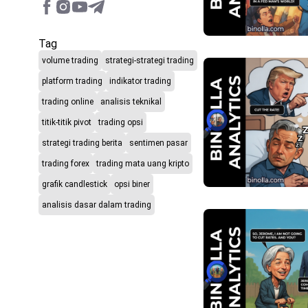
Tag
volume trading
strategi-strategi trading
platform trading
indikator trading
trading online
analisis teknikal
titik-titik pivot
trading opsi
strategi trading berita
sentimen pasar
trading forex
trading mata uang kripto
grafik candlestick
opsi biner
analisis dasar dalam trading