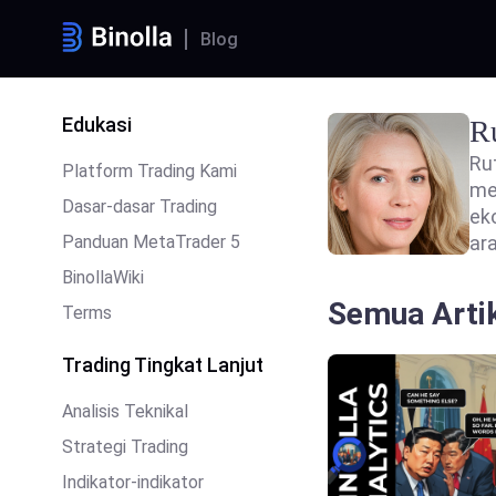
Blog
Edukasi
R
Ru
Platform Trading Kami
me
Dasar-dasar Trading
ek
Panduan MetaTrader 5
ar
BinollaWiki
Semua Arti
Terms
Trading Tingkat Lanjut
Analisis Teknikal
Strategi Trading
Indikator-indikator