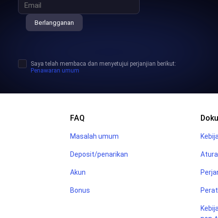
Berlangganan
Saya telah membaca dan menyetujui perjanjian berikut:
Penawaran umum
FAQ
Dok
Masalah umum
Kebij
Deposit/penarikan
Atur
Akun
Perja
Bonus
Perat
Kebij