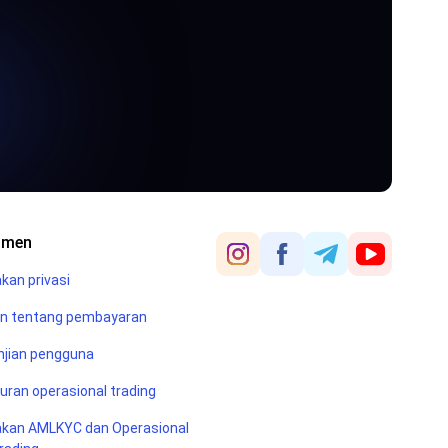
umen
akan privasi
an tentang pembayaran
njian pengguna
uran operasional trading
akan AMLKYC dan Operasional