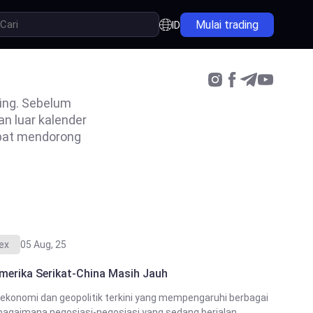
Mulai trading
ID
ding. Sebelum
n luar kalender
pat mendorong
rex
05 Aug, 25
erika Serikat-China Masih Jauh
ekonomi dan geopolitik terkini yang mempengaruhi berbagai
 bagaimana negosiasi-negosiasi yang sedang berjalan