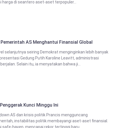
 harga di seantero aset-aset terpopuler...
Pemerintah AS Menghantui Finansial Global
el selanjutnya seiring Demokrat menginginkan lebih banyak
esentasi Gedung Putih Karoline Leavitt, administrasi
jalan. Selain itu, ia menyatakan bahwa ji...
 Penggerak Kunci Minggu Ini
own AS dan krisis politik Prancis mengguncang
mentah, instabilitas politik membayangi aset-aset finansial.
afe-haven, mencapai rekor tertinggi baru....