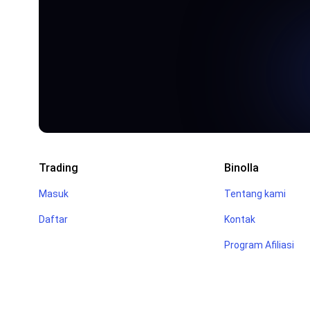
Trading
Binolla
Masuk
Tentang kami
Daftar
Kontak
Program Afiliasi