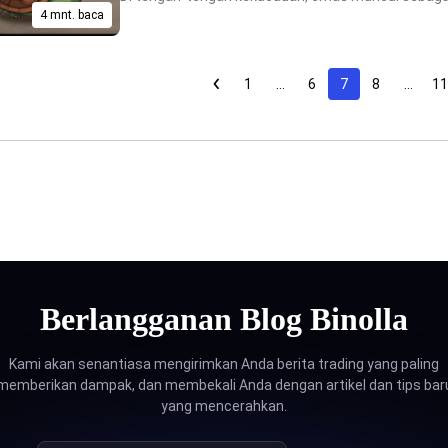
4 mnt. baca
1
…
6
7
8
…
11
Berlangganan Blog Binolla
Kami akan senantiasa mengirimkan Anda berita trading yang paling
memberikan dampak, dan membekali Anda dengan artikel dan tips bar
yang mencerahkan.