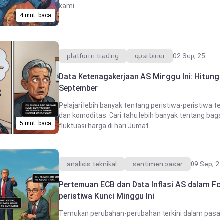
kami....
4 mnt. baca
platform trading
opsi biner
02 Sep, 25
Data Ketenagakerjaan AS Minggu Ini: Hitun
September
Pelajari lebih banyak tentang peristiwa-peristiwa
dan komoditas. Cari tahu lebih banyak tentang ba
5 mnt. baca
fluktuasi harga di hari Jumat....
analisis teknikal
sentimen pasar
09 Sep, 2
Pertemuan ECB dan Data Inflasi AS dalam Fo
peristiwa Kunci Minggu Ini
Temukan perubahan-perubahan terkini dalam pasar f