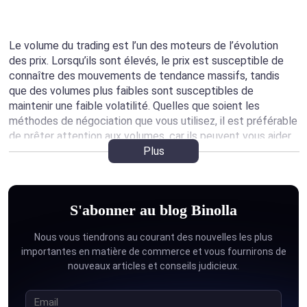
Le volume du trading est l’un des moteurs de l’évolution
des prix. Lorsqu’ils sont élevés, le prix est susceptible de
connaître des mouvements de tendance massifs, tandis
que des volumes plus faibles sont susceptibles de
maintenir une faible volatilité. Quelles que soient les
méthodes de négociation que vous utilisez, il est préférable
de prêter attention aux volumes, car ils peuvent vous aider
à prédire si une tendance qui commence à se dessiner est
Plus
vitale ou non. En d’autres termes, l’utilisation des volumes
du trading vous aidera à confirmer vos hypothèses.
S'abonner au blog Binolla
Nous vous tiendrons au courant des nouvelles les plus
La page contient de nombreux articles que vous pouvez
importantes en matière de commerce et vous fournirons de
parcourir et qui vous permettront d’approfondir vos
nouveaux articles et conseils judicieux.
connaissances en matière de trading. Voici quelques-unes
des idées clés que vous trouverez ici :