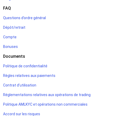
traders. Lisez-les tous pour découvrir les caractéristiques
FAQ
des volumes du trading et la manière de les appliquer à
votre routine de trading.
Questions d’ordre général
Dépôt/retrait
Compte
Bonuses
Documents
Politique de confidentialité
Règles relatives aux paiements
Contrat d’utilisation
Réglementations relatives aux opérations de trading
Politique AMLKYC et opérations non commerciales
Accord sur les risques