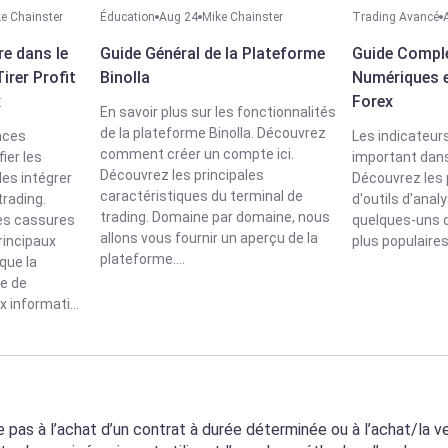
e Chainster
Éducation
Aug 24
Mike Chainster
Trading Avancé
e dans le
Guide Général de la Plateforme
Guide Comple
rer Profit
Binolla
Numériques e
x
Forex
En savoir plus sur les fonctionnalités
de la plateforme Binolla. Découvrez
nces
Les indicateurs
comment créer un compte ici.
ier les
important dans 
Découvrez les principales
les intégrer
Découvrez les 
caractéristiques du terminal de
rading.
d'outils d'anal
trading. Domaine par domaine, nous
des cassures
quelques-uns d
allons vous fournir un aperçu de la
principaux
plus populaires 
plateforme....
que la
ne de
 informati...
te pas à l’achat d’un contrat à durée déterminée ou à l’achat/la v