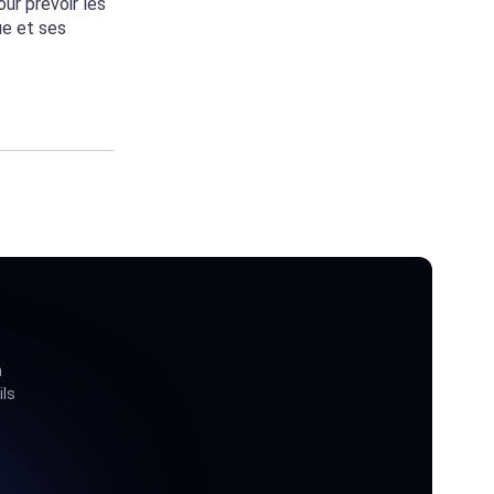
ur prévoir les
ue et ses
ître les bases
ines et le
n
ils
 japonais sont
essants qui
 de nombreux