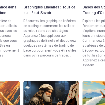
ance dans
Graphiques Linéaires : Tout ce
Bases des St
time
qu’il Faut Savoir
Trading d’Op
nière de
Découvrez les graphiques linéaires
Explorez les pr
 actuelle du
en trading et comment les utiliser
fondamentaux 
ous avec les
au mieux dans vos stratégies.
d'options num
ndances.
Apprenez à les appliquer aux
leurs principal
ls que vous
graphiques de Binolla et découvrez
Commencez à u
ttre en
quelques systèmes de trading de
stratégies de 
du mouvement
base qui pourraient vous être utiles
Découvrez tous
des
dans votre parcours de trader....
de l'utilisation
Apprenez à cré
systèm...