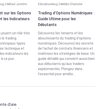
Aug 24
Raul Juninho
Éducation
Aug 24
Mike Chainster
t sur les Options
Trading d’Options Numériques :
t les Indicateurs
Guide Ultime pour les
Débutants
 jouent un rôle très
Découvrez les tenants et les
le trading.
aboutissants du trading d'options
principaux types
numériques. Découvrez les secrets
yse technique et
de l'achat de contrats financiers et
es indicateurs les
maîtrisez les stratégies de base. Un
à ce jour....
guide détaillé qui convient aussi bien
aux débutants qu'aux traders
expérimentés. Plongez dans
l'essentiel pour amélio...
ente d’une