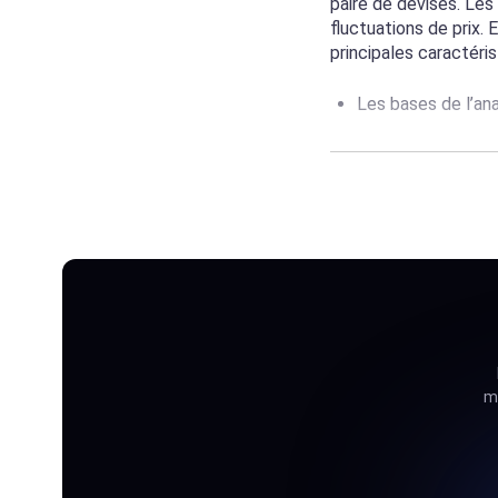
paire de devises. Les
fluctuations de prix. 
principales caractéri
Les bases de l’an
Les indicateurs de
Les types de grap
L’action des prix 
Les outils de dess
Commençons par le co
de ce type d’analyse.
développement de l’a
ma
Ensuite, vous en saure
très populaires de no
leur permettent d’ana