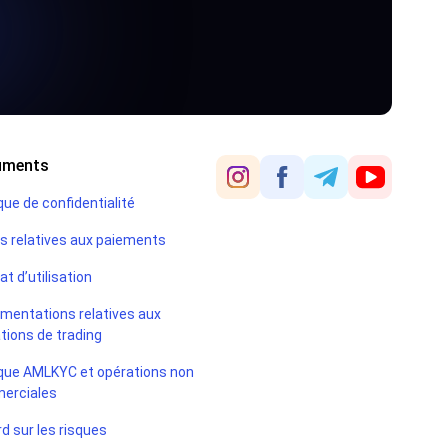
couvrirez les
us populaires
ant, les
s populaire et
uments
s lignes de
re d’appliquer
ique de confidentialité
s relatives aux paiements
at d’utilisation
mentations relatives aux
tions de trading
ique AMLKYC et opérations non
erciales
d sur les risques