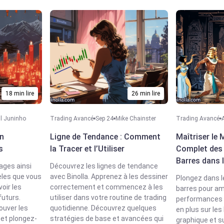
18 min lire
26 min lire
l Juninho
Trading Avancé
Sep 24
Mike Chainster
Trading Avancé
en
Ligne de Tendance : Comment
Maîtriser le 
s
la Tracer et l’Utiliser
Complet des
Barres dans 
ages ainsi
Découvrez les lignes de tendance
èles que vous
avec Binolla. Apprenez à les dessiner
Plongez dans l
voir les
correctement et commencez à les
barres pour am
uturs.
utiliser dans votre routine de trading
performances 
uver les
quotidienne. Découvrez quelques
en plus sur les
 et plongez-
stratégies de base et avancées qui
graphique et su