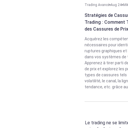
Trading Avancé
Aug 24
Mik
Stratégies de Cassur
Trading : Comment Ti
des Cassures de Pri
Acquérez les compéte
nécessaires pour identif
ruptures graphiques et 
dans vos systèmes de t
Apprenez à tirer parti 
de prix et explorez les 
types de cassures tels 
volatilité, le canal, la lig
tendance, etc. grâce aux
Le trading ne se limi