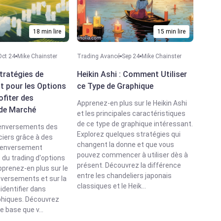
18 min lire
15 min lire
Oct 24
Mike Chainster
Trading Avancé
Sep 24
Mike Chainster
tratégies de
Heikin Ashi : Comment Utiliser
 pour les Options
ce Type de Graphique
ofiter des
Apprenez-en plus sur le Heikin Ashi
 de Marché
et les principales caractéristiques
de ce type de graphique intéressant.
 renversements des
Explorez quelques stratégies qui
iers grâce à des
changent la donne et que vous
 renversement
pouvez commencer à utiliser dès à
 du trading d'options
présent. Découvrez la différence
prenez-en plus sur le
entre les chandeliers japonais
nversements et sur la
classiques et le Heik...
identifier dans
phiques. Découvrez
e base que v...