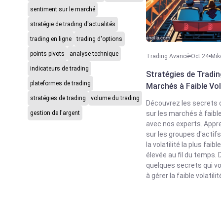
sentiment sur le marché
stratégie de trading d'actualités
trading en ligne
trading d'options
points pivots
analyse technique
Trading Avancé
Oct 24
Mik
indicateurs de trading
Stratégies de Tradin
plateformes de trading
Marchés à Faible Vola
stratégies de trading
volume du trading
Découvrez les secrets 
gestion de l'argent
sur les marchés à faible 
avec nos experts. Appr
sur les groupes d'actifs
la volatilité la plus faibl
élevée au fil du temps.
quelques secrets qui v
à gérer la faible volatilit