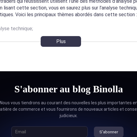
 traders qui réussissent utilisent l’une des méthodes d’analyse po
En lisant cette section, vous en saurez plus sur l’analyse techniq
stiques. Voici les principaux thèmes abordés dans cette section :
alyse technique;
 trading;
Plus
hiques;
(analyse des chandeliers japonais);
in.
S'abonner au blog Binolla
mmencement. Avant d’aller plus loin, les traders doivent conna
 Vous trouverez toutes les informations nécessaires sur les orig
Nous vous tiendrons au courant des nouvelles les plus importantes e
nalyse technique.
tière de commerce et vous fournirons de nouveaux articles et conse
judicieux.
z plus sur les principaux types de graphiques. Si les chandeliers
s jours et offrent aux traders un grand nombre de modèles intér
lyser les prix même sans indicateurs supplémentaires, il existe
S'abonner