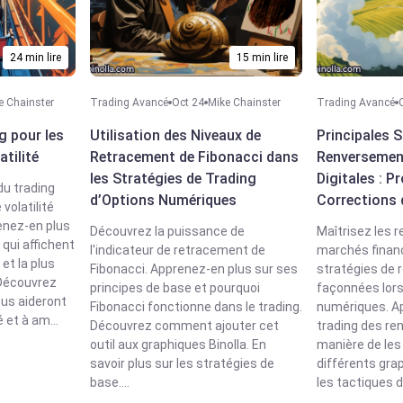
24 min lire
15 min lire
e Chainster
Trading Avancé
Oct 24
Mike Chainster
Trading Avancé
g pour les
Utilisation des Niveaux de
Principales S
tilité
Retracement de Fibonacci dans
Renversement
les Stratégies de Trading
Digitales : Pr
du trading
d’Options Numériques
Corrections
volatilité
enez-en plus
Découvrez la puissance de
Maîtrisez les
 qui affichent
l'indicateur de retracement de
marchés financ
e et la plus
Fibonacci. Apprenez-en plus sur ses
stratégies de
 Découvrez
principes de base et pourquoi
façonnées lors
ous aideront
Fibonacci fonctionne dans le trading.
numériques. Ap
é et à am...
Découvrez comment ajouter cet
trading des re
outil aux graphiques Binolla. En
manière de les 
savoir plus sur les stratégies de
différents gra
base....
les tactiques d