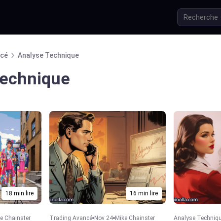
ncé
Analyse Technique
Technique
18 min lire
16 min lire
e Chainster
Trading Avancé
Nov 24
Mike Chainster
Analyse Techniq