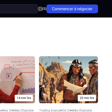
Commencer à négocier
FR
14 min lire
20 min lire
ue
Nov 24
Mike Chainster
Trading Avancé
Oct 24
Mike Chainster