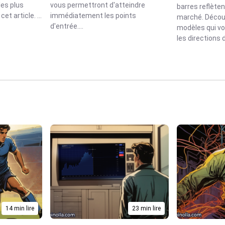
les plus
vous permettront d'atteindre
barres reflèten
et article. ...
immédiatement les points
marché. Décou
d'entrée....
modèles qui vo
les directions
14 min lire
23 min lire