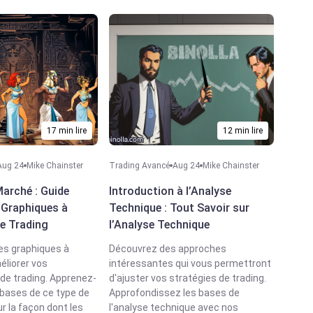
17 min lire
12 min lire
Aug 24
Mike Chainster
Trading Avancé
Aug 24
Mike Chainster
Marché : Guide
Introduction à l’Analyse
 Graphiques à
Technique : Tout Savoir sur
le Trading
l’Analyse Technique
es graphiques à
Découvrez des approches
éliorer vos
intéressantes qui vous permettront
de trading. Apprenez-
d'ajuster vos stratégies de trading.
 bases de ce type de
Approfondissez les bases de
r la façon dont les
l'analyse technique avec nos