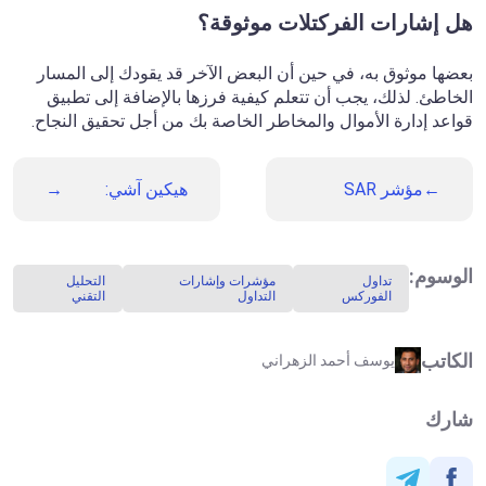
هل إشارات الفركتلات موثوقة؟
بعضها موثوق به، في حين أن البعض الآخر قد يقودك إلى المسار
الخاطئ. لذلك، يجب أن تتعلم كيفية فرزها بالإضافة إلى تطبيق
قواعد إدارة الأموال والمخاطر الخاصة بك من أجل تحقيق النجاح.
مؤشر SAR
هيكين آشي:
المكافئ:
كيفية استخدام
الأساسيات
هذا النوع من
والاستراتيجيات
المخططات
والتوصيات
البيانية
الوسوم:
تداول
مؤشرات وإشارات
التحليل
الفوركس
التداول
التقني
الكاتب
يوسف أحمد الزهراني
شارك