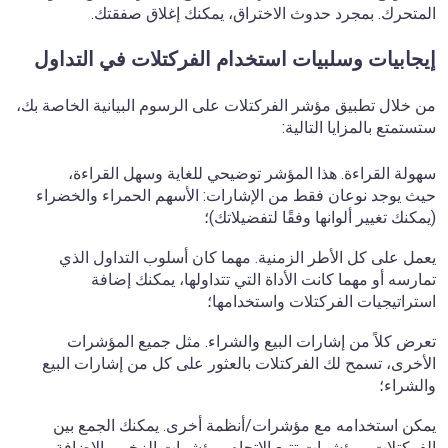
المتحرك. بمجرد حدوث الاختراق، يمكنك إغلاق صفقتك.
إيجابيات وسلبيات استخدام الفركتلات في التداول
من خلال تطبيق مؤشر الفركتلات على الرسوم البيانية الخاصة بك،
ستستمتع بالمزايا التالية:
سهولة القراءة. هذا المؤشر توضيحي للغاية وسهل القراءة،
حيث يوجد نوعان فقط من الإشارات: الأسهم الحمراء والخضراء
(يمكنك تغيير ألوانها وفقًا لتفضيلاتك)؛
يعمل على كل الأطر الزمنية. مهما كان أسلوب التداول الذي
تمارسه أو مهما كانت الأداة التي تتداولها، يمكنك إضافة
استراتيجيات الفركتلات واستخدامها؛
تعرض كلاً من إشارات البيع والشراء. مثل جميع المؤشرات
الأخرى، تسمح لك الفركتلات بالعثور على كل من إشارات البيع
والشراء؛
يمكن استخدامه مع مؤشرات/أنظمة أخرى. يمكنك الجمع بين
الفركتلات ومؤشرات تتبع الاتجاه ومؤشرات الزخم، بالإضافة