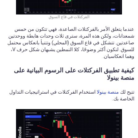
الفركتلات في قاع السوق
عندما يتعلق الأمر بالفركتلات الصاعدة، فهي تتكون من خمس
شمعدانات، ولكن هذه المرة، سترى ثلاث وحدات هابطة ووحدتين
صاعدتين. تتشكل في قاع السوق (المحلي) وتتنبأ بانعكاس محتمل
للسوق. لنكون أكثر وضوحًا، كلا النمطين يشبهان شكل حرف V،
وهما انعكاسيان.
كيفية تطبيق الفركتلات على الرسوم البيانية على
منصة بينولا
تتيح لك
منصة بينولا
استخدام الفركتلات في استراتيجيات التداول
الخاصة بك.