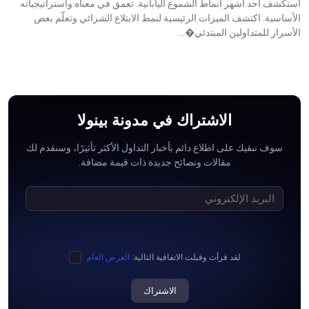
استكشف أحد أشهر أنماط الشموع اليابانية. تعمق في معناه واستراتيجياته
الأساسية. اكتشف الميزات الرئيسية لنمط الابتلاع الشرائي وتعلّم بعض
الأسرار للمتداولين المبتدئي�...
الاشتراك في مدونة بينولا
سوف نبقيك على اطلاع دائم بأخبار التداول الأكثر تأثيرًا، وسنقدم لك
مقالات ونصائح جديدة ذات قيمة مضافة.
لقد قرأت وقبلت الاتفاقية التالية:
العرض العام
الاشتراك