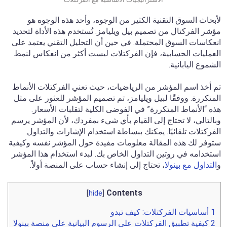
لأبحاث السوق التقنية الكثير من الوجوه، وأحد هذه الوجوه هو
مؤشر الفركتال من تصميم بيل ويليامز. تُستخدم هذه الأداة لتحديد
انعكاسات السوق المحتملة. في حين أن التحليل التقني يعتمد على
العمليات الحسابية، فإن الفركتلات ليست أكثر من انعكاس لنمط
الشموع اليابانية.
تم أخذ اسم المؤشر من الرياضيات، حيث تعني الفركتلات الأنماط
المتكررة. ووفقًا لبيل ويليامز، تم تصميم المؤشر للعثور على مثل
هذه “الأنماط المتكررة” في الفوضى الكلية لتقلبات الأسعار.
وبالتالي، لا تحتاج إلى القيام بأي شيء بمفردك، لأن المؤشر يرسم
الفركتلات تلقائيًا. يمكنك ببساطة استخدام الإشارات والتداول.
ستوفر لك هذه المقالة معلومات مفيدة حول المؤشر نفسه وكيفية
استخدامه في روتين التداول الخاص بك. لبدء استخدام هذا المؤشر
و
التداول مع بينولا
، تحتاج إلى إنشاء حساب على المنصة أولاً.
Contents
]
hide
[
1
أساسيات الفركتلات: كيف تبدو
2
كيفية تطبيق الفركتلات على الرسوم البيانية على منصة بينولا