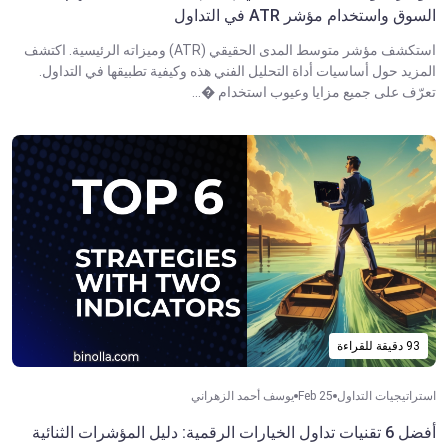
السوق واستخدام مؤشر ATR في التداول
استكشف مؤشر متوسط المدى الحقيقي (ATR) وميزاته الرئيسية. اكتشف
المزيد حول أساسيات أداة التحليل الفني هذه وكيفية تطبيقها في التداول.
تعرّف على جميع مزايا وعيوب استخدام �...
93 دقيقة للقراءة
استراتيجيات التداول
Feb 25
يوسف أحمد الزهراني
أفضل 6 تقنيات تداول الخيارات الرقمية: دليل المؤشرات الثنائية