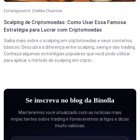
Estratégias
Oct 25
Mike Chainster
Scalping de Criptomoedas: Como Usar Essa Famosa
Estratégia para Lucrar com Criptomoedas
Saiba mais sobre o scalping em criptomoedas e seus conceitos
básicos. Descubra a diferença entre scalping, swing e day trading.
Conheça algumas estratégias populares que você pode utilizar
para aplicar o método de scalping em cripto....
Se inscreva no blog da Binolla
Manteremos você atualizado com as notícias mais
impactantes sobre trading e forneceremos artigos e dicas
muito valiosas.