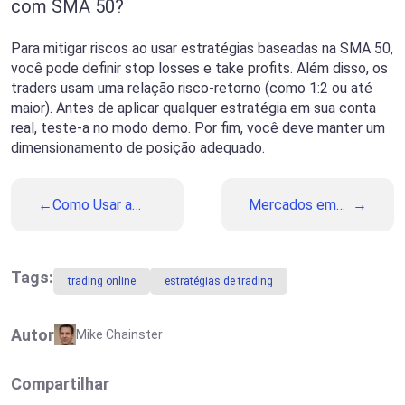
com SMA 50?
Para mitigar riscos ao usar estratégias baseadas na SMA 50,
você pode definir stop losses e take profits. Além disso, os
traders usam uma relação risco-retorno (como 1:2 ou até
maior). Antes de aplicar qualquer estratégia em sua conta
real, teste-a no modo demo. Por fim, você deve manter um
dimensionamento de posição adequado.
Como Usar a
Mercados em
Ferramenta
uma
FedWatch da
Encruzilhada:
CME na Sua
Sinais dos
Rotina de
Bancos
Tags:
trading online
estratégias de trading
Trading
Centrais,
Pressão
Política e
Autor
Mike Chainster
Mudança nas
Expectativas
Globais
Compartilhar