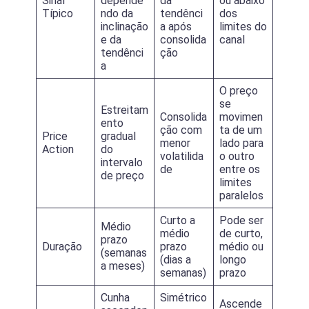
Sinal
depende
da
ou abaixo
Típico
ndo da
tendênci
dos
inclinação
a após
limites do
e da
consolida
canal
tendênci
ção
a
O preço
se
Estreitam
Consolida
movimen
ento
ção com
ta de um
Price
gradual
menor
lado para
Action
do
volatilida
o outro
intervalo
de
entre os
de preço
limites
paralelos
Curto a
Pode ser
Médio
médio
de curto,
prazo
Duração
prazo
médio ou
(semanas
(dias a
longo
a meses)
semanas)
prazo
Cunha
Simétrico
Ascende