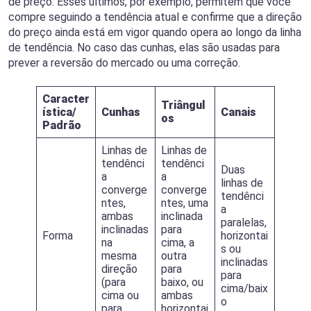
de preço. Esses últimos, por exemplo, permitem que você
compre seguindo a tendência atual e confirme que a direção
do preço ainda está em vigor quando opera ao longo da linha
de tendência. No caso das cunhas, elas são usadas para
prever a reversão do mercado ou uma correção.
Caracter
Triângul
ística/
Cunhas
Canais
os
Padrão
Linhas de
Linhas de
tendênci
tendênci
Duas
a
a
linhas de
converge
converge
tendênci
ntes,
ntes, uma
a
ambas
inclinada
paralelas,
inclinadas
para
Forma
horizontai
na
cima, a
s ou
mesma
outra
inclinadas
direção
para
para
(para
baixo, ou
cima/baix
cima ou
ambas
o
para
horizontai