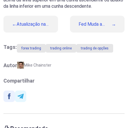
da linha inferior em uma cunha descendente.
Atualização na
Fed Muda a
Binolla: Melhore
Retórica: Índice
a Percepção
de Preços PCE
Visual da sua
dos EUA em
Plataforma
Foco Nesta
Tags:
forex trading
trading online
trading de opções
com o Tema
Semana
Azul
Autor
Mike Chainster
Compartilhar