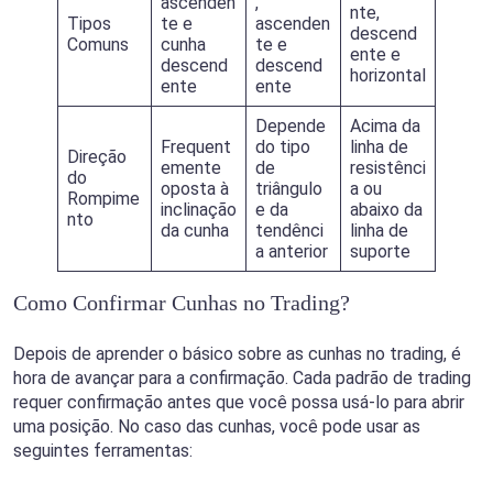
ascenden
,
nte,
Tipos
te e
ascenden
descend
Comuns
cunha
te e
ente e
descend
descend
horizontal
ente
ente
Depende
Acima da
Frequent
do tipo
linha de
Direção
emente
de
resistênci
do
oposta à
triângulo
a ou
Rompime
inclinação
e da
abaixo da
nto
da cunha
tendênci
linha de
a anterior
suporte
Como Confirmar Cunhas no Trading?
Depois de aprender o básico sobre as cunhas no trading, é
hora de avançar para a confirmação. Cada padrão de trading
requer confirmação antes que você possa usá-lo para abrir
uma posição. No caso das cunhas, você pode usar as
seguintes ferramentas: