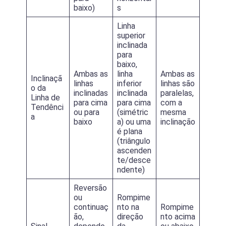
baixo)
s
Linha
superior
inclinada
para
baixo,
Ambas as
linha
Ambas as
Inclinaçã
linhas
inferior
linhas são
o da
inclinadas
inclinada
paralelas,
Linha de
para cima
para cima
com a
Tendênci
ou para
(simétric
mesma
a
baixo
a) ou uma
inclinação
é plana
(triângulo
ascenden
te/desce
ndente)
Reversão
ou
Rompime
continuaç
nto na
Rompime
ão,
direção
nto acima