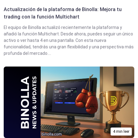
Actualización de la plataforma de Binolla: Mejora tu
trading con la función Multichart
El equipo de Binolla actualizó recientemente la plataforma y
añadió la función Multichart. Desde ahora, puedes seguir un único
activo o ver hasta 4 en una pantalla. Con esta nueva
funcionalidad, tendrás una gran flexibilidad y una perspectiva más
profunda del mercado....
4 min leer