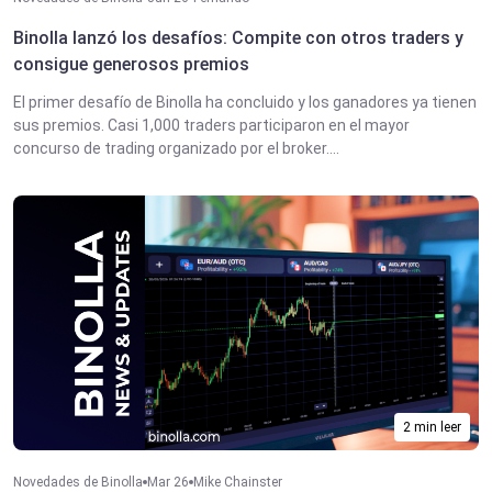
Binolla lanzó los desafíos: Compite con otros traders y
consigue generosos premios
El primer desafío de Binolla ha concluido y los ganadores ya tienen
sus premios. Casi 1,000 traders participaron en el mayor
concurso de trading organizado por el broker....
2 min leer
Novedades de Binolla
Mar 26
Mike Chainster