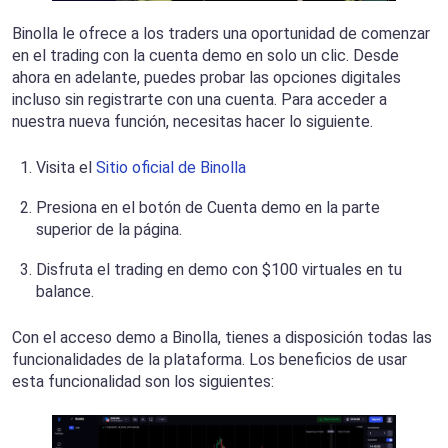
Binolla le ofrece a los traders una oportunidad de comenzar
en el trading con la cuenta demo en solo un clic. Desde
ahora en adelante, puedes probar las opciones digitales
incluso sin registrarte con una cuenta. Para acceder a
nuestra nueva función, necesitas hacer lo siguiente.
Visita el
Sitio oficial de Binolla
Presiona en el botón de Cuenta demo en la parte
superior de la página.
Disfruta el trading en demo con $100 virtuales en tu
balance.
Con el acceso demo a Binolla, tienes a disposición todas las
funcionalidades de la plataforma. Los beneficios de usar
esta funcionalidad son los siguientes: