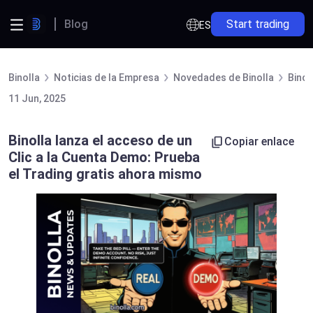
Blog
Start trading
ES
Binolla
Noticias de la Empresa
Novedades de Binolla
Binol
11 Jun, 2025
Binolla lanza el acceso de un
Copiar enlace
Clic a la Cuenta Demo: Prueba
el Trading gratis ahora mismo