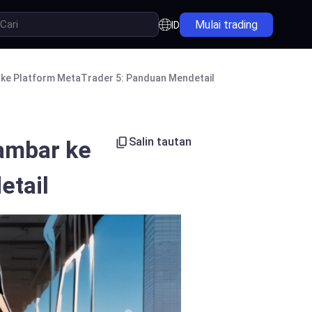
Mulai trading
ID
ke Platform MetaTrader 5: Panduan Mendetail
Salin tautan
ambar ke
etail