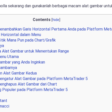
olla sekarang dan gunakanlah berbagai macam alat gambar untuk 
Contents
[
hide
]
nambahkan Garis Horizontal Pertama Anda pada Platform Met
on Horizontal dalam Menu
Titik Mana Pun pada Chart/Grafik
nya
Alat Gambar untuk Menentukan Range
Menu Utama
 Gambar yang Anda Inginkan
 Gambarnya
 Alat Gambar Kedua
engatur Alat Gambar pada Platform MetaTrader 5
nghapus Alat Gambar dari Chart
g Populer pada Platform MetaTrader 5
tant
onacci