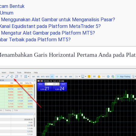
cam Bentuk
n Umum
 Menggunakan Alat Gambar untuk Menganalisis Pasar?
Kanal Equidistant pada Platform MetaTrader 5?
 Mengatur Alat Gambar pada Platform MT5?
bar Terbaik pada Platform MT5?
enambahkan Garis Horizontal Pertama Anda pada Plat