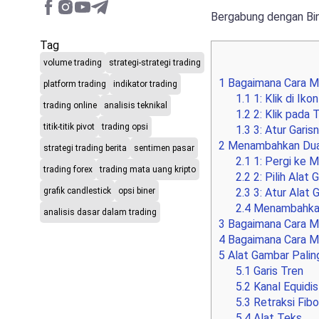
Bergabung dengan Bin
Tag
volume trading
strategi-strategi trading
1
Bagaimana Cara Me
platform trading
indikator trading
1.1
1: Klik di Ik
trading online
analisis teknikal
1.2
2: Klik pada 
titik-titik pivot
trading opsi
1.3
3: Atur Garis
2
Menambahkan Dua 
strategi trading berita
sentimen pasar
2.1
1: Pergi ke 
trading forex
trading mata uang kripto
2.2
2: Pilih Alat
grafik candlestick
opsi biner
2.3
3: Atur Alat
2.4
Menambahkan
analisis dasar dalam trading
3
Bagaimana Cara M
4
Bagaimana Cara Me
5
Alat Gambar Palin
5.1
Garis Tren
5.2
Kanal Equidis
5.3
Retraksi Fib
5.4
Alat Teks