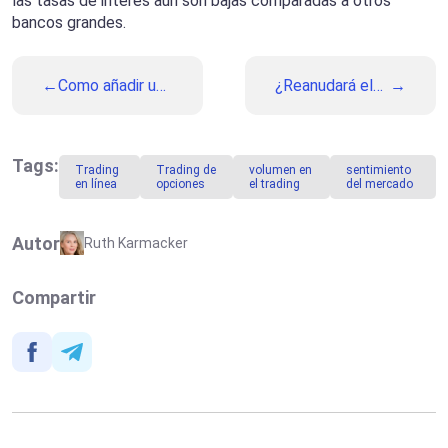
las tasas de interés aún son bajas comparadas a otros
bancos grandes.
Como añadir un
¿Reanudará el
indicador a la
EUR/USD su
plataforma
tendencia
MetaTrader 5:
alcista?
Una guía
Tags:
Trading
Trading de
volumen en
sentimiento
detallada
en línea
opciones
el trading
del mercado
Autor
Ruth Karmacker
Compartir