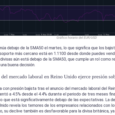
Gráfico horario del EUR/USD
tinúa debajo de la SMA50 el martes, lo que significa que los baji
 soporte más cercano está en 1.1100 desde donde puedes vender
de divisas aún está debajo de la SMA50, que cumple un rol como 
una buena decisión.
el mercado laboral en Reino Unido ejerce presión sobr
ra con presión bajista tras el anuncio del mercado laboral del Re
ntó a 4.5% desde el 4.4% durante el periodo de tres meses fin
lo que está significativamente debajo de las expectativas. La d
Unido revela los temores de los empresarios relacionados con l
, su declive también es desfavorable para la divisa británica, ya