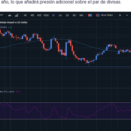
 año, lo que añadirá presión adicional sobre el par de divisas.