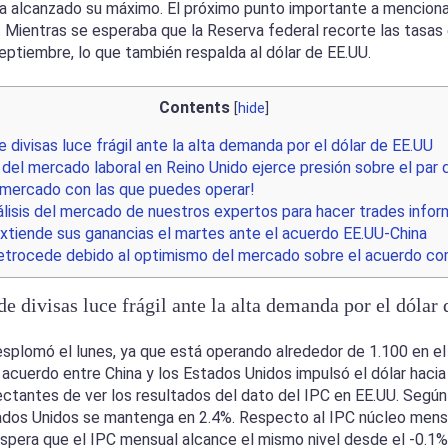
a alcanzado su máximo. El próximo punto importante a menciona
. Mientras se esperaba que la Reserva federal recorte las tasas e
ptiembre, lo que también respalda al dólar de EE.UU.
Contents
[
hide
]
 divisas luce frágil ante la alta demanda por el dólar de EE.UU
el mercado laboral en Reino Unido ejerce presión sobre el par d
 mercado con las que puedes operar!
nálisis del mercado de nuestros expertos para hacer trades infor
xtiende sus ganancias el martes ante el acuerdo EE.UU-China
etrocede debido al optimismo del mercado sobre el acuerdo co
 divisas luce frágil ante la alta demanda por el dóla
desplomó el lunes, ya que está operando alrededor de 1.100 en 
 acuerdo entre China y los Estados Unidos impulsó el dólar hacia 
ctantes de ver los resultados del dato del IPC en EE.UU. Según 
stados Unidos se mantenga en 2.4%. Respecto al IPC núcleo mens
 espera que el IPC mensual alcance el mismo nivel desde el -0.1%