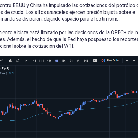
entre EE.UU y China ha impulsado las cotizaciones del petróleo 
de crudo. Los altos aranceles ejercen presión bajista sobre el 
emanda se disiparon, dejando espacio para el optimismo.
iento alcista está limitado por las decisiones de la OPEC+ de 
iles. Además, el hecho de que la Fed haya pospuesto los recorte
cional sobre la cotización del WTI.