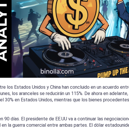
tre los Estados Unidos y China han concluido en un acuerdo ent
lunes, los aranceles se reducirán un 115%. De ahora en adelante,
del 30% en Estados Unidos, mientras que los bienes procedente
n 90 días. El presidente de EE.UU va a continuar las negociacio
 en la guerra comercial entre ambas partes. El dólar estadounid