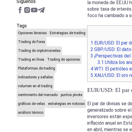
Síguenos
la moneda de EE.UU h
sobre tasa de interés
foco ha cambiado a se
Tags
Opciones binarias
Estrategias de trading
Trading de Forex
1
EUR/USD: El par de
2
GBP/USD: El dato d
Trading de criptomonedas
3
¡Perspectivas del
Trading en línea
Trading de opciones
3.1
Utiliza los a
4
WTI: El petróleo e
Plataformas de trading
5
XAU/USD: El oro r
indicadores y señales
volumen en el trading
EUR/USD: El par de
sentimiento del mercado
puntos pivote
El par de divisas se 
gráficos de velas
estrategias en noticias
generalizado sobre el
análisis técnico
inversores están expe
inflación anual en E
en abril, mientras se