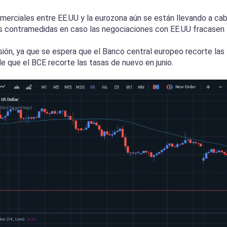
erciales entre EE.UU y la eurozona aún se están llevando a cab
es contramedidas en caso las negociaciones con EE.UU fracasen 
esión, ya que se espera que el Banco central europeo recorte la
le que el BCE recorte las tasas de nuevo en junio.