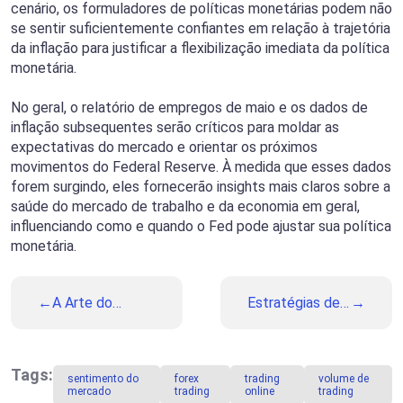
cenário, os formuladores de políticas monetárias podem não
se sentir suficientemente confiantes em relação à trajetória
da inflação para justificar a flexibilização imediata da política
monetária.
No geral, o relatório de empregos de maio e os dados de
inflação subsequentes serão críticos para moldar as
expectativas do mercado e orientar os próximos
movimentos do Federal Reserve. À medida que esses dados
forem surgindo, eles fornecerão insights mais claros sobre a
saúde do mercado de trabalho e da economia em geral,
influenciando como e quando o Fed pode ajustar sua política
monetária.
A Arte do
Estratégias de
Scalping:
Trading para
Trading de Alta
Mercados de
Frequência e
Baixa
Com Lucros
Volatilidade
Tags:
sentimento do
forex
trading
volume de
Rápidos
mercado
trading
online
trading