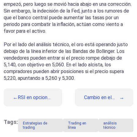
empezó, pero luego se movió hacia abajo en una corrección.
Sin embargo, la indecisión de la Fed, junto a los rumores de
que el banco central puede aumentar las tasas por un
periodo para combatir la inflación, actúan como viento a
favor para el activo.
Por el lado del análisis técnico, el oro está operando justo
debajo de la línea inferior de las Bandas de Bollinger. Los
vendedores pueden entrar si el precio rompe debajo de
5,140, con objetivo en 5,060. En el lado alcista, los
compradores pueden abrir posiciones si el precio supera
5,220, apuntando a 5,260 y 5,300.
RSI en opciones
Cambio en el
binarias: Los
sentimiento del
secretos de su
mercado: Cómo
uso
ganar con los
cambios entre
Tags:
Estrategias de
Trading en
análisis
preferencia y
trading
línea
técnico
aversión al