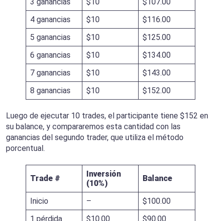
3 ganancias
$10
$107.00
4 ganancias
$10
$116.00
5 ganancias
$10
$125.00
6 ganancias
$10
$134.00
7 ganancias
$10
$143.00
8 ganancias
$10
$152.00
Luego de ejecutar 10 trades, el participante tiene $152 en
su balance, y compararemos esta cantidad con las
ganancias del segundo trader, que utiliza el método
porcentual.
Inversión
Trade #
Balance
(10%)
Inicio
–
$100.00
1 pérdida
$10.00
$90.00