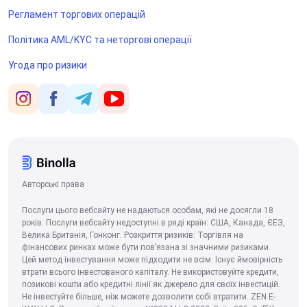
Регламент торгових операцій
Політика AML/KYC та неторгові операції
Угода про ризики
Авторські права
Послуги цього вебсайту не надаються особам, які не досягли 18
років. Послуги вебсайту недоступні в ряді країн: США, Канада, ЄЕЗ,
Велика Британія, Гонконг. Розкриття ризиків: Торгівля на
фінансових ринках може бути пов’язана зі значними ризиками.
Цей метод інвестування може підходити не всім. Існує ймовірність
втрати всього інвестованого капіталу. Не використовуйте кредити,
позикові кошти або кредитні лінії як джерело для своїх інвестицій.
Не інвестуйте більше, ніж можете дозволити собі втратити. ZEN E-