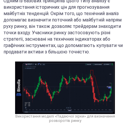
Одним із базових принципів цього типу аналізу є
використання історичних цін для прогнозування
майбутніх тенденцій. Окрім того, що технічний аналіз
допомагає визначити поточний або майбутній напрям
руху ринку, він також дозволяє трейдерам знаходити
точки входу. Учасники ринку застосовують різні
стратегії, засновані на технічних індикаторах або
графічних інструментах, що допомагають купувати чи
продавати активи з більшою точністю.
Використання моделі «Падаючої зірки» для визначення
розворотів ринку