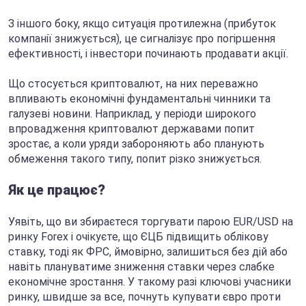
З іншого боку, якщо ситуація протилежна (прибуток
компанії знижується), це сигналізує про погіршення
ефективності, і інвестори починають продавати акції.
Що стосується криптовалют, на них переважно
впливають економічні фундаментальні чинники та
галузеві новини. Наприклад, у періоди широкого
впровадження криптовалют державами попит
зростає, а коли уряди забороняють або планують
обмеження такого типу, попит різко знижується.
Як це працює?
Уявіть, що ви збираєтеся торгувати парою EUR/USD на
ринку Forex і очікуєте, що ЄЦБ підвищить облікову
ставку, тоді як ФРС, ймовірно, залишиться без дій або
навіть плануватиме зниження ставки через слабке
економічне зростання. У такому разі ключові учасники
ринку, швидше за все, почнуть купувати євро проти