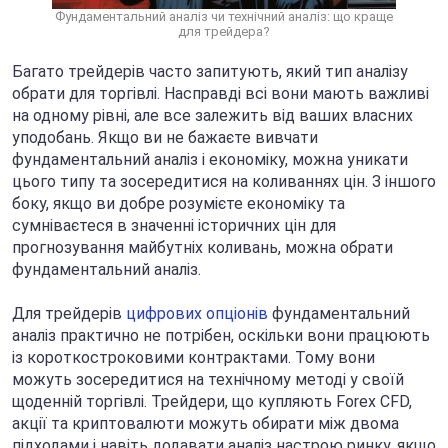
Фундаментальний аналіз чи технічний аналіз: що краще
для трейдера?
Багато трейдерів часто запитують, який тип аналізу
обрати для торгівлі. Насправді всі вони мають важливі
на одному рівні, але все залежить від ваших власних
уподобань. Якщо ви не бажаєте вивчати
фундаментальний аналіз і економіку, можна уникати
цього типу та зосередитися на коливаннях цін. З іншого
боку, якщо ви добре розумієте економіку та
сумніваєтеся в значенні історичних цін для
прогнозування майбутніх коливань, можна обрати
фундаментальний аналіз.
Для трейдерів
цифрових опціонів
фундаментальний
аналіз практично не потрібен, оскільки вони працюють
із короткостроковими контрактами. Тому вони
можуть зосередитися на технічному методі у своїй
щоденній торгівлі. Трейдери, що купляють Forex CFD,
акції та криптовалюти можуть обирати між двома
підходами і навіть додавати аналіз настрою ринку, якщо