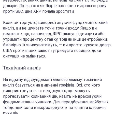
незареєстрованих цінних паперів на суму 1,3 мільярда
доларів. Після того як Ripple частково виграла справу
проти SEC, ціна XRP почала зростати.
Коли ви торгуєте, використовуючи фундаментальний
аналіз, ви не шукаєте точні точки входу. Якщо ви
вважаєте, що, наприклад, ФРС планує підвищити або
утримати процентну ставку, тоді як інші центробанки,
ймовірно, її знижуватимуть, — ви просто купуєте долар
США проти інших валют і утримуєте позицію, доки
ситуація не зміниться.
Технічний аналіз
На відміну від фундаментального аналізу, технічний
аналіз базується на вивченні графіків. Всі, хто його
використовують, стверджують, що можуть
прогнозувати коливання цін, навіть не враховуючи
фундаментальні чинники. Для передбачення майбутніх
тенденцій вони використовують поточні та історичні
рухи цін.