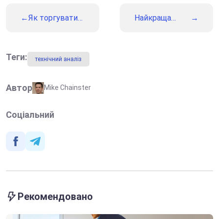
Як торгувати
Найкраща
на фінансових
трейдингова
ринках:
платформа та
детальний
її функціонал
путівник
Теги:
технічний аналіз
Автор
Mike Chainster
Соціальний
Рекомендовано