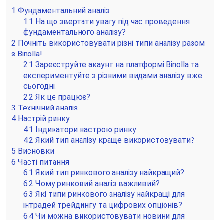
1
Фундаментальний аналіз
1.1
На що звертати увагу під час проведення
фундаментального аналізу?
2
Почніть використовувати різні типи аналізу разом
з Binolla!
2.1
Зареєструйте акаунт на платформі Binolla та
експериментуйте з різними видами аналізу вже
сьогодні.
2.2
Як це працює?
3
Технічний аналіз
4
Настрій ринку
4.1
Індикатори настрою ринку
4.2
Який тип аналізу краще використовувати?
5
Висновки
6
Часті питання
6.1
Який тип ринкового аналізу найкращий?
6.2
Чому ринковий аналіз важливий?
6.3
Які типи ринкового аналізу найкращі для
інтрадей трейдингу та цифрових опціонів?
6.4
Чи можна використовувати новини для