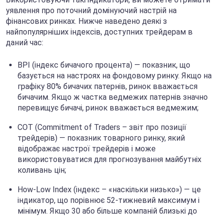
уявлення про поточний домінуючий настрій на
фінансових ринках. Нижче наведено деякі з
найпопулярніших індексів, доступних трейдерам в
даний час:
BPI (індекс бичачого процента) — показник, що
базується на настроях на фондовому ринку. Якщо на
графіку 80% бичачих патернів, ринок вважається
бичачим. Якщо ж частка ведмежих патернів значно
перевищує бичачі, ринок вважається ведмежим;
COT (Commitment of Traders – звіт про позиції
трейдерів) — показник товарного ринку, який
відображає настрої трейдерів і може
використовуватися для прогнозування майбутніх
коливань цін;
How-Low Index (індекс – «наскільки низько») — це
індикатор, що порівнює 52-тижневий максимум і
мінімум. Якщо 30 або більше компаній близькі до