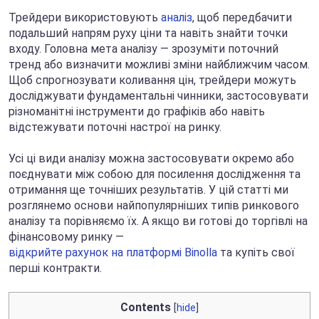
Трейдери використовують
аналіз
, щоб передбачити
подальший напрям руху ціни та навіть знайти точки
входу. Головна мета аналізу — зрозуміти поточний
тренд або визначити можливі зміни найближчим часом.
Щоб спрогнозувати коливання цін, трейдери можуть
досліджувати фундаментальні чинники, застосовувати
різноманітні інструменти до графіків або навіть
відстежувати поточні настрої на ринку.
Усі ці види аналізу можна застосовувати окремо або
поєднувати між собою для посилення дослідження та
отримання ще точніших результатів. У цій статті ми
розглянемо основи найпопулярніших типів ринкового
аналізу та порівняємо їх. А якщо ви готові до торгівлі на
фінансовому ринку —
відкрийте рахунок на платформі Binolla
та купіть свої
перші контракти.
Contents
[
hide
]