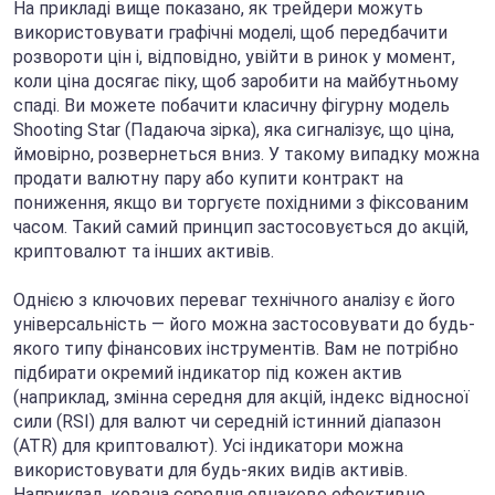
На прикладі вище показано, як трейдери можуть
використовувати графічні моделі, щоб передбачити
розвороти цін і, відповідно, увійти в ринок у момент,
коли ціна досягає піку, щоб заробити на майбутньому
спаді. Ви можете побачити класичну фігурну модель
Shooting Star (Падаюча зірка), яка сигналізує, що ціна,
ймовірно, розвернеться вниз. У такому випадку можна
продати валютну пару або купити контракт на
пониження, якщо ви торгуєте похідними з фіксованим
часом. Такий самий принцип застосовується до акцій,
криптовалют та інших активів.
Однією з ключових переваг технічного аналізу є його
універсальність — його можна застосовувати до будь-
якого типу фінансових інструментів. Вам не потрібно
підбирати окремий індикатор під кожен актив
(наприклад, змінна середня для акцій, індекс відносної
сили (RSI) для валют чи середній істинний діапазон
(ATR) для криптовалют). Усі індикатори можна
використовувати для будь-яких видів активів.
Наприклад, ковзна середня однаково ефективно