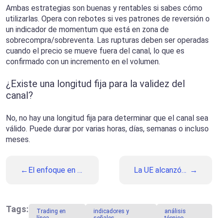
Ambas estrategias son buenas y rentables si sabes cómo
utilizarlas. Opera con rebotes si ves patrones de reversión o
un indicador de momentum que está en zona de
sobrecompra/sobreventa. Las rupturas deben ser operadas
cuando el precio se mueve fuera del canal, lo que es
confirmado con un incremento en el volumen.
¿Existe una longitud fija para la validez del
canal?
No, no hay una longitud fija para determinar que el canal sea
válido. Puede durar por varias horas, días, semanas o incluso
meses.
El enfoque en la
La UE alcanzó
reunión del BCE:
un acuerdo con
¿Cuál será el
EE.UU: El foco
próximo
en la reunión del
movimiento del
FOMC
Tags:
Trading en
indicadores y
análisis
banco central?
línea
señales
técnico