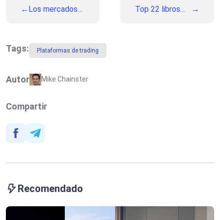
Los mercados
Top 22 libros
al límite: La
para mejorar tus
amenaza de
habilidades de
cierre del
Trading
gobierno de
Tags:
Plataformas de trading
EE.UU pesa
sobre las
finanzas
Autor
Mike Chainster
globales
Compartir
Recomendado