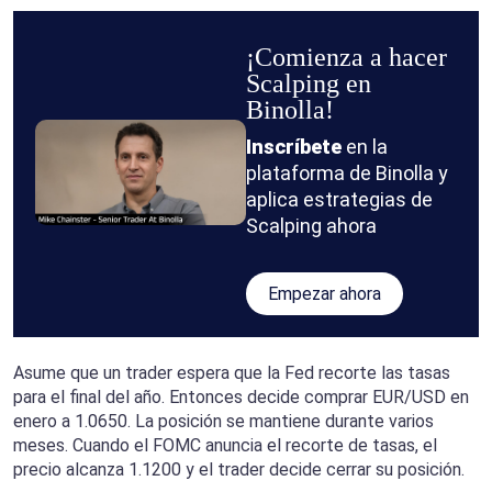
¡Comienza a hacer
Scalping en
Binolla!
Inscríbete
en la
plataforma de Binolla y
aplica estrategias de
Scalping ahora
Empezar ahora
Asume que un trader espera que la Fed recorte las tasas
para el final del año. Entonces decide comprar EUR/USD en
enero a 1.0650. La posición se mantiene durante varios
meses. Cuando el FOMC anuncia el recorte de tasas, el
precio alcanza 1.1200 y el trader decide cerrar su posición.