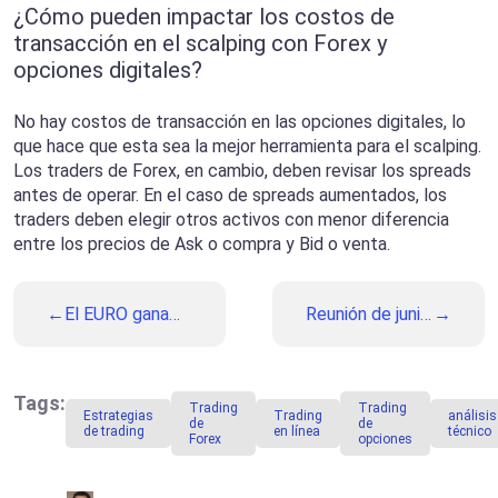
¿Cómo pueden impactar los costos de
transacción en el scalping con Forex y
opciones digitales?
No hay costos de transacción en las opciones digitales, lo
que hace que esta sea la mejor herramienta para el scalping.
Los traders de Forex, en cambio, deben revisar los spreads
antes de operar. En el caso de spreads aumentados, los
traders deben elegir otros activos con menor diferencia
entre los precios de Ask o compra y Bid o venta.
El EURO gana
Reunión de junio
fuerza debido al
del BCE y otros
retroceso del
eventos
USD ante los
importantes a
datos en EE.UU
observar esta
Tags:
Trading
Trading
Estrategias
Trading
análisis
semana
de
de
de trading
en línea
técnico
Forex
opciones