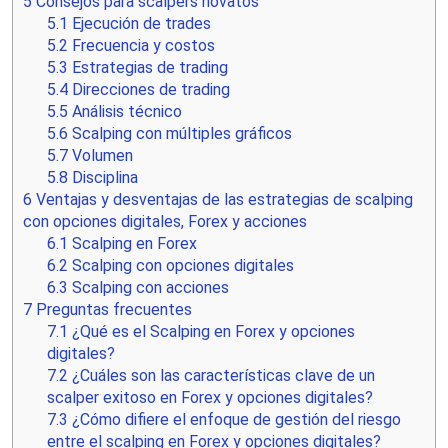
5
Consejos para scalpers novatos
5.1
Ejecución de trades
5.2
Frecuencia y costos
5.3
Estrategias de trading
5.4
Direcciones de trading
5.5
Análisis técnico
5.6
Scalping con múltiples gráficos
5.7
Volumen
5.8
Disciplina
6
Ventajas y desventajas de las estrategias de scalping
con opciones digitales, Forex y acciones
6.1
Scalping en Forex
6.2
Scalping con opciones digitales
6.3
Scalping con acciones
7
Preguntas frecuentes
7.1
¿Qué es el Scalping en Forex y opciones
digitales?
7.2
¿Cuáles son las características clave de un
scalper exitoso en Forex y opciones digitales?
7.3
¿Cómo difiere el enfoque de gestión del riesgo
entre el scalping en Forex y opciones digitales?