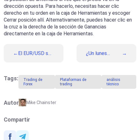
dirección opuesta. Para hacerlo, necesitas hacer clic
derecho en tu orden en la caja de Herramientas y escoger
Cerrar posición allí. Alternativamente, puedes hacer clic en
la cruz a la derecha de la sección de Ganancias
directamente en la caja de Herramientas.
El EUR/USD se
¿Un lunes
mantiene sobre
negro? Qué
1.0800 en la
esperar de las
previa de datos
principales
macroeconómicos
economías esta
Tags:
Trading de
Plataformas de
análisis
clave de la
semana
Forex
trading
técnico
Eurozona y
EE.UU
Autor
Mike Chainster
Compartir