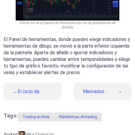
Cómo se ve el panel de herramientas en la plataforma de
Binolla
El Panel de herramientas, donde puedes elegir indicadores y
herramientas de dibujo, se movió a la parte inferior izquierda
de la pantalla. Aparte de añadir o ajustar indicadores y
herramientas, puedes cambiar entre temporalidades y elegir
tu tipo de gráfico favorito, modificar la configuración de las
velas y establecer alertas de precio.
El ciclo de
Mercados
venganza en el
impulsados por
trading: Por qué
el temor y los
se siente bien,
datos: Lo que
pero destruye
en verdad
Tags:
Trading en línea
Plataformas de trading
cuentas
importa esta
semana
Autor
Mike Chainster